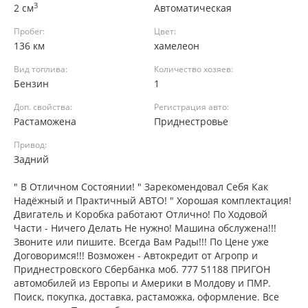
3
2 см
Автоматическая
Пробег:
Цвет:
136 км
хамелеон
Вид топлива:
Количество хозяев:
Бензин
1
Доп. свойства:
Регистрация авто:
Растаможена
Приднестровье
Привод:
Задний
" В Отличном Состоянии! " Зарекомендовал Себя Как
Надёжный и Практичный АВТО! " Хорошая комплектация!
Двигатель и Коробка работают Отлично! По Ходовой
Части - Ничего Делать Не нужно! Машина обслужена!!!
Звоните или пишите. Всегда Вам Рады!!! По Цене уже
Договоримся!!! Возможен - Автокредит от Агропр и
Приднестровского Сбербанка моб. 777 51188 ПРИГОН
автомобилей из Европы и Америки в Молдову и ПМР.
Поиск, покупка, доставка, растаможка, оформление. Все