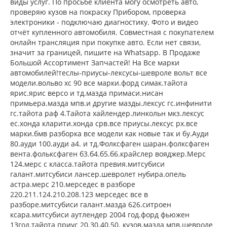
виды услуг. По просьбе клиента могу осмотреть авто,
проверяю кузов на покраску Прибором, проверка
электроники - подключаю диагностику. Фото и видео
отчёт купленного автомобиля. Совместная с покупателем
онлайн трансляция при покупке авто. Если нет связи,
значит за границей, пишите на Whatsapp. В Продаже
Большой Ассортимент Запчастей! На Все марки
автомобилей!теслы-приусы-лексусы-шевроле вольт все
модели.вольво хс 90 все марки.форд симак.тайота
ярис.ярис версо и тд.мазда примаси.нисан
примьера.мазда мпв.и другие мазды.лексус гс.инфинити
гс.тайота раф 4.Тайота хайлендер.линкольн мкз.лексус
ес.хонда кларити.хонда срв.все приусы.лексус рх.все
марки.бмв разборка все модели как новые так и бу.Ауди
80.ауди 100.ауди а4. и тд.Фолксфаген шаран.фолксфаген
вента.фольксфаген б3.б4.б5.б6.крайслер вояджер.Мерс
124.мерс с класса.тайота превия.митсубиси
галант.митсубиси лансер.шевролет нубира.опель
астра.мерс 210.мерседес в разборе
220.211.124.210.208.123 мерседес все в
разборе.митсубиси галант.мазда 626.ситроен
ксара.митсубиси аутлендер 2004 год.форд фьюжен
13год.тайота приус 20.30.40.50. кузов.мазда мпв.шевроле