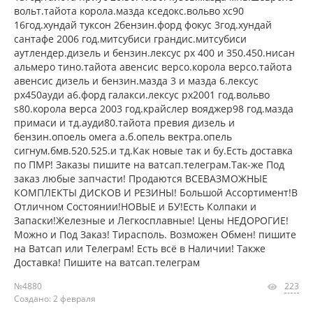
вольт.тайота корола.мазда кседокс.вольво хс90
16год.хундай туксон 2бензин.форд фокус 3год.хундай
сантафе 2006 год.митсубиси грандис.митсубиси
аутлендер.дизель и бензин.лексус рх 400 и 350.450.нисан
альмеро тино.тайота авенсис версо.корола версо.тайота
авенсис дизель и бензин.мазда 3 и мазда 6.лексус
рх450ауди а6.форд галакси.лексус рх2001 год.вольво
s80.корола верса 2003 год.крайслер вояджер98 год.мазда
примаси и тд.ауди80.тайота превия дизель и
бензин.опоель омега а.б.опель вектра.опель
сигнум.бмв.520.525.и тд.Как новые так и бу.Есть доставка
по ПМР! Заказы пишите на ватсап.телеграм.Так-же Под
заказ любые запчасти! Продаются ВСЕВАЗМОЖНЫЕ
КОМПЛЕКТЫ ДИСКОВ И РЕЗИНЫ! Большой Ассортимент!В
Отличном Состоянии!НОВЫЕ и БУ!Есть Колпаки и
Запаски!Железные и Легкосплавные! Цены НЕДОРОГИЕ!
Можно и Под Заказ! Тирасполь. Возможен Обмен! пишите
на Ватсап или Телеграм! Есть всё в Наличии! Также
Доставка! Пишите на ватсап.телеграм
№4880
223
Создано: 2 февраля