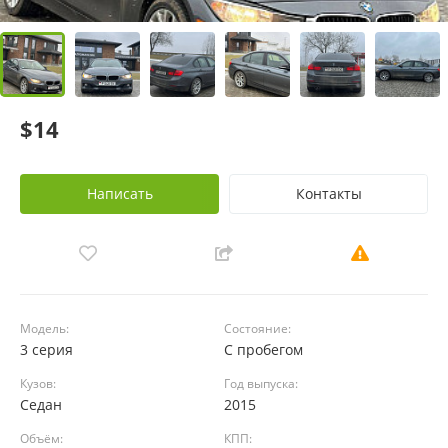
$14
Написать
Контакты
Модель:
Состояние:
3 серия
С пробегом
Кузов:
Год выпуска:
Седан
2015
Объём:
КПП: