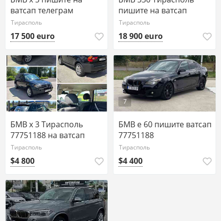
ватсап телеграм
пишите на ватсап
77751188
77751188
Тирасполь
Тирасполь
17 500 euro
18 900 euro
7
БМВ х 3 Тирасполь
БМВ е 60 пишите ватсап
77751188 на ватсап
77751188
Тирасполь
Тирасполь
$4 800
$4 400