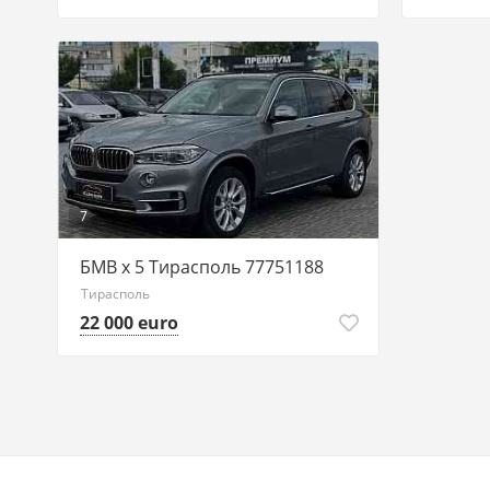
7
БМВ х 5 Тирасполь 77751188
Тирасполь
22 000 euro