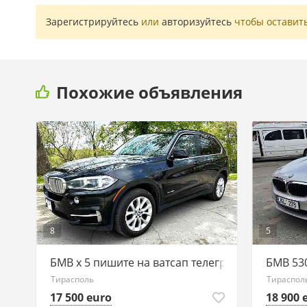
Зарегистрируйтесь
или
авторизуйтесь
чтобы оставит
Похожие объявления
8
5
БМВ х 5 пишите на ватсап телеграм 77751188
БМВ 53
Тирасполь
Тираспол
17 500 euro
18 900 