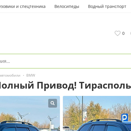
узовики и спецтехника
Велосипеды
Водный транспорт
0
 автомобили
BMW
Полный Привод! Тираспол