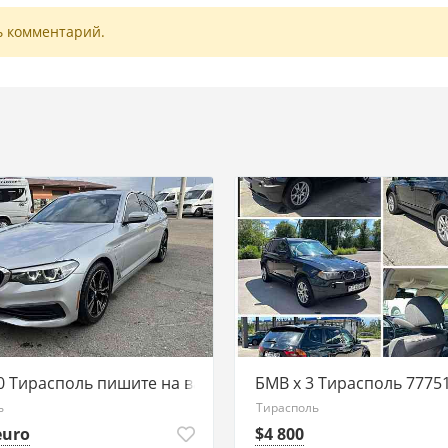
ь комментарий.
0 Тирасполь пишите на ватсап 77751188
БМВ х 3 Тирасполь 77751
ь
Тирасполь
euro
$4 800