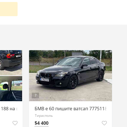
7
188 на ватсап
БМВ е 60 пишите ватсап 77751188
Тирасполь
$4 400