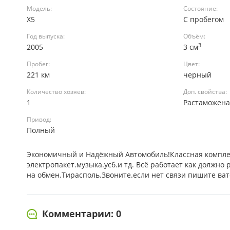
Модель:
Состояние:
X5
С пробегом
Год выпуска:
Объём:
3
2005
3 см
Пробег:
Цвет:
221 км
черный
Количество хозяев:
Доп. свойства:
1
Растаможен
Привод:
Полный
Экономичный и Надёжный Автомобиль!Классная компле
электропакет.музыка.усб.и тд. Всё работает как должн
на обмен.Тирасполь.Звоните.если нет связи пишите ват
Комментарии: 0