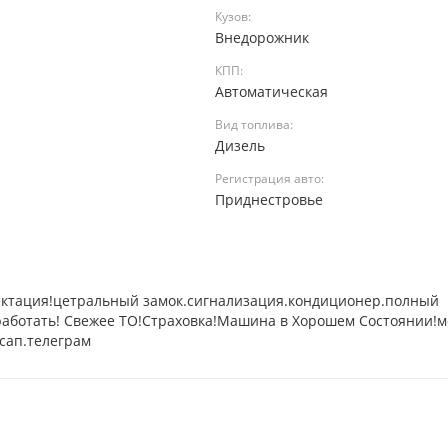
Кузов:
Внедорожник
КПП:
Автоматическая
Вид топлива:
Дизель
Регистрация авто:
а
Приднестровье
ктация!цетральный замок.сигнализация.кондиционер.полный
о работать! Свежее ТО!Страховка!Машина в Хорошем Состоянии!
сап.телеграм