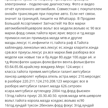
электроники - подключаю диагностику. Фото и видео
отчёт купленного автомобиля. Совместная с покупателем
онлайн трансляция при покупке авто. Если нет связи,
значит за границей, пишите на Whatsapp. В Продаже
Большой Ассортимент Запчастей! На Все марки
автомобилей!шевроле вольт все модели.вольво хс 90 все
марки.форд симак.тайота ярис.ярис версо и тд.мазда
примаси.нисан примьера.мазда мпв.и другие
мазды.лексус гс.инфинити гс.тайота раф 4.Тайота
хайлендер.линкольн мкз.лексус ес.хонда кларити.хонда
срв.все приусы.лексус рх.все марки.бмв разборка все
модели как новые так и бу.Ауди 80.ауди 100.ауди а4. и
тд.Фолксфаген шаран.фолксфаген вента.фольксфаген
б3.б4.б5.б6.крайслер вояджер.Мерс 124.мерс с
класса.тайота превия.митсубиси галант.митсубиси
лансер.шевролет нубира.опель астра.мерс 210.мерседес
в разборе 220.211.124.210.208.123 мерседес все в
разборе.митсубиси галант.мазда 626.ситроен
ксара.митсубиси аутлендер 2004 год.форд фьюжен
13год.тайота приус 20.30.40.50. кузов.мазда мпв.шевроле
вольт.тайота корола.мазда кседокс.вольво хс90
16год.хундай туксон 2бензин.форд фокус 3год.хундай