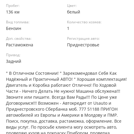
Пробег:
Цвет:
136 км
белый
Вид топлива:
Количество хозяев:
Бензин
1
Доп. свойства:
Регистрация авто:
Растаможена
Приднестровье
Привод:
Задний
" В Отличном Состоянии! " Зарекомендовал Себя Как
Надёжный и Практичный АВТО! " Хорошая комплектация!
Двигатель и Коробка работают Отлично! По Ходовой
Части - Ничего Делать Не нужно! Машина обслужена!!!
Звоните или пишите. Всегда Вам Рады!!! По Цене уже
Договоримся!!! Возможен - Автокредит от Usauto и
Приднестровского Сбербанка моб. 777 51188 ПРИГОН
автомобилей из Европы и Америки в Молдову и ПМР.
Поиск, покупка, доставка, растаможка, оформление. Все
виды услуг. По просьбе клиента могу осмотреть авто,
проверяю кузов на покраску Прибором, проверка