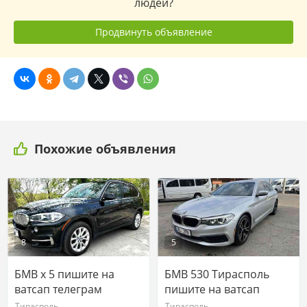
людей?
Продвинуть объявление
Похожие объявления
8
5
БМВ х 5 пишите на
БМВ 530 Тирасполь
ватсап телеграм
пишите на ватсап
77751188
77751188
Тирасполь
Тирасполь