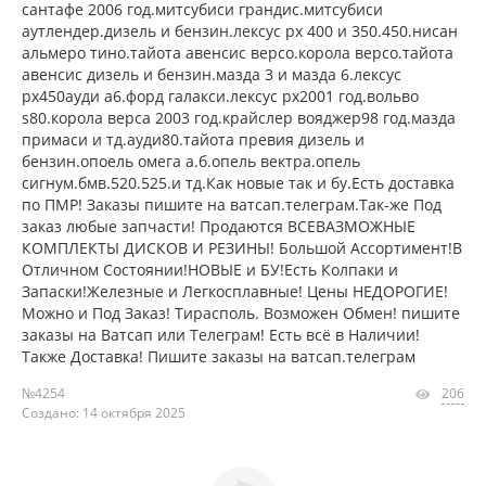
сантафе 2006 год.митсубиси грандис.митсубиси
аутлендер.дизель и бензин.лексус рх 400 и 350.450.нисан
альмеро тино.тайота авенсис версо.корола версо.тайота
авенсис дизель и бензин.мазда 3 и мазда 6.лексус
рх450ауди а6.форд галакси.лексус рх2001 год.вольво
s80.корола верса 2003 год.крайслер вояджер98 год.мазда
примаси и тд.ауди80.тайота превия дизель и
бензин.опоель омега а.б.опель вектра.опель
сигнум.бмв.520.525.и тд.Как новые так и бу.Есть доставка
по ПМР! Заказы пишите на ватсап.телеграм.Так-же Под
заказ любые запчасти! Продаются ВСЕВАЗМОЖНЫЕ
КОМПЛЕКТЫ ДИСКОВ И РЕЗИНЫ! Большой Ассортимент!В
Отличном Состоянии!НОВЫЕ и БУ!Есть Колпаки и
Запаски!Железные и Легкосплавные! Цены НЕДОРОГИЕ!
Можно и Под Заказ! Тирасполь. Возможен Обмен! пишите
заказы на Ватсап или Телеграм! Есть всё в Наличии!
Также Доставка! Пишите заказы на ватсап.телеграм
№4254
206
Создано: 14 октября 2025