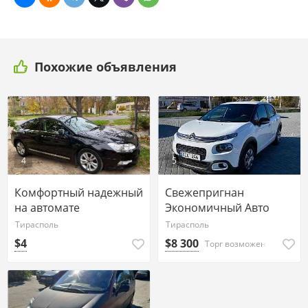
Похожие объявления
4
5
Комфортный надежный
Свежепригнан
на автомате
Экономичный Авто
автомобиль! на обмен
Тирасполь
Тирасполь
Тирасполь
$4
$8 300
Торг возможен