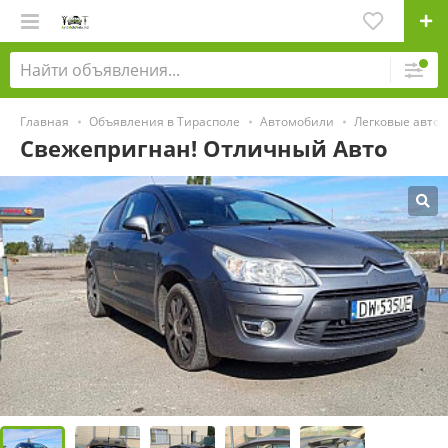
Главная
Объявления в Тирасполе
Автомобили
Легковые авто
Свежепригнан! Отличный Авто