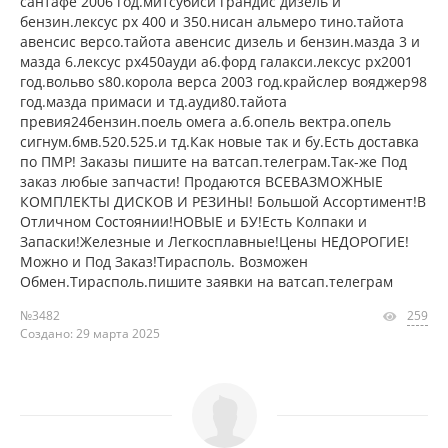
сантафе 2006 год.митсубиси грандис дизель и
бензин.лексус рх 400 и 350.нисан альмеро тино.тайота
авенсис версо.тайота авенсис дизель и бензин.мазда 3 и
мазда 6.лексус рх450ауди а6.форд галакси.лексус рх2001
год.вольво s80.корола верса 2003 год.крайслер вояджер98
год.мазда примаси и тд.ауди80.тайота
превия24бензин.поель омега а.б.опель вектра.опель
сигнум.бмв.520.525.и тд.Как новые так и бу.Есть доставка
по ПМР! Заказы пишите на ватсап.телеграм.Так-же Под
заказ любые запчасти! Продаются ВСЕВАЗМОЖНЫЕ
КОМПЛЕКТЫ ДИСКОВ И РЕЗИНЫ! Большой Ассортимент!В
Отличном Состоянии!НОВЫЕ и БУ!Есть Колпаки и
Запаски!Железные и Легкосплавные!Цены НЕДОРОГИЕ!
Можно и Под Заказ!Тирасполь. Возможен
Обмен.Тирасполь.пишите заявки на ватсап.телеграм
№3482
259
Создано: 29 марта 2025