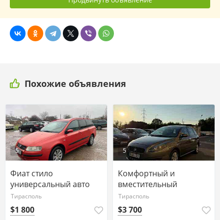
Похожие объявления
5
5
Фиат стило
Комфортный и
универсальный авто
вместительный
можно на обмен.
автомобиль хорошая
Тирасполь
Тирасполь
комплектация.
$1 800
$3 700