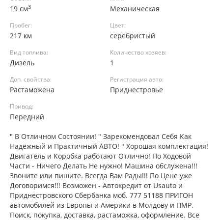
3
19 см
Механическая
Пробег:
Цвет:
217 км
серебристый
Вид топлива:
Количество хозяев:
Дизель
1
Доп. свойства:
Регистрация авто:
Растаможена
Приднестровье
Привод:
Передний
" В Отличном Состоянии! " Зарекомендовал Себя Как
Надёжный и Практичный АВТО! " Хорошая комплектация!
Двигатель и Коробка работают Отлично! По Ходовой
Части - Ничего Делать Не нужно! Машина обслужена!!!
Звоните или пишите. Всегда Вам Рады!!! По Цене уже
Договоримся!!! Возможен - Автокредит от Usauto и
Приднестровского Сбербанка моб. 777 51188 ПРИГОН
автомобилей из Европы и Америки в Молдову и ПМР.
Поиск, покупка, доставка, растаможка, оформление. Все