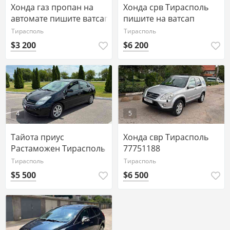
Хонда газ пропан на
Хонда срв Тирасполь
автомате пишите ватсап
пишите на ватсап
77751188
77751188
Тирасполь
Тирасполь
$3 200
$6 200
4
5
Тайота приус
Хонда свр Тирасполь
Растаможен Тирасполь
77751188
77751188 ватсап
Тирасполь
Тирасполь
$5 500
$6 500