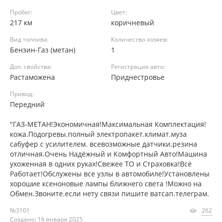
Пробег:
Цвет:
217 км
коричневый
Вид топлива:
Количество хозяев:
Бензин-Газ (метан)
1
Доп. свойства:
Регистрация авто:
Растаможена
Приднестровье
Привод:
Передний
"ГАЗ-МЕТАН!Экономичная!Максимальная Комплектация!
кожа.Подогревы.полный электропакет.климат.муза
сабуфер с усилителем. всевозможные датчики.резина
отличная.Очень Надёжный и Комфортный Авто!Машина
ухоженная в одних руках!Свежее ТО и Страховка!Всё
Работает!Обслужены все узлы в автомобиле!Установлены
хорошие ксеноновые лампы ближнего света !Можно на
Обмен.Звоните.если нету связи пишите ватсап.телеграм.
№3101
262
Создано: 16 января 2025