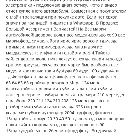
электроники - подключаю диагностику. Фото и видео
отчёт купленного автомобиля. Совместная с покупателем
онлайн трансляция при покупке авто. Если нет связи,
значит за границей, пишите на Whatsapp. В Продаже
Большой Ассортимент Запчастей! На Все марки
автомобилей!шевроле вольт все модели.вольво хс 90 все
марки.форд симак.тайота ярис.ярис версо и тд.мазда
примаси.нисан примьера.мазда мпв.и другие
мазды.лексус гс.инфинити гс.тайота раф 4.Тайота
хайлендер.линкольн мкз.лексус ес.хонда кларити.хонда
срв.все приусы.лексус рх.все марки.бмв разборка все
модели как новые так и бу.Ауди 80.ауди 100.ауди а4. и
тд.Фолксфаген шаран.фолксфаген вента.фольксфаген
б3.б4.б5.б6.крайслер вояджер.Мерс 124.мерс с
класса.тайота превия.митсубиси галант.митсубиси
лансер.шевролет нубира.опель астра.мерс 210.мерседес
в разборе 220.211.124.210.208.123 мерседес все в
разборе.митсубиси галант.мазда 626.ситроен
ксара.митсубиси аутлендер 2004 год.форд фьюжен
13год.тайота приус 20.30.40.50. кузов.мазда мпв.шевроле
вольт.тайота корола.мазда кседокс.вольво хс90
16год.хундай туксон 2бензин.форд фокус 3год.хундай