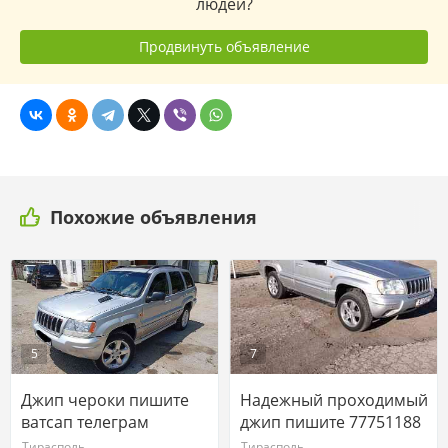
людей?
Продвинуть объявление
Похожие объявления
5
7
Джип чероки пишите
Надежный проходимый
ватсап телеграм
джип пишите 77751188
77751188
Тирасполь
Тирасполь