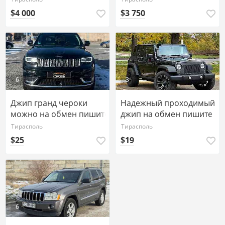
$4 000
$3 750
6
3
Джип гранд чероки
Надежный проходимый
можно на обмен пишите
джип на обмен пишите
77751188
77751188 ватсап
Тирасполь
Тирасполь
телеграм
$25
$19
6