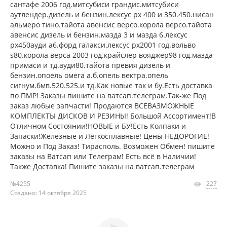
сантафе 2006 год.митсубиси грандис.митсубиси
аутлендер.дизель и бензин.лексус рх 400 и 350.450.нисан
альмеро тино.тайота авенсис версо.корола версо.тайота
авенсис дизель и бензин.мазда 3 и мазда 6.лексус
рх450ауди а6.форд галакси.лексус рх2001 год.вольво
s80.корола верса 2003 год.крайслер вояджер98 год.мазда
примаси и тд.ауди80.тайота превия дизель и
бензин.опоель омега а.б.опель вектра.опель
сигнум.бмв.520.525.и тд.Как новые так и бу.Есть доставка
по ПМР! Заказы пишите на ватсап.телеграм.Так-же Под
заказ любые запчасти! Продаются ВСЕВАЗМОЖНЫЕ
КОМПЛЕКТЫ ДИСКОВ И РЕЗИНЫ! Большой Ассортимент!В
Отличном Состоянии!НОВЫЕ и БУ!Есть Колпаки и
Запаски!Железные и Легкосплавные! Цены НЕДОРОГИЕ!
Можно и Под Заказ! Тирасполь. Возможен Обмен! пишите
заказы на Ватсап или Телеграм! Есть всё в Наличии!
Также Доставка! Пишите заказы на ватсап.телеграм
№4255
227
Создано: 14 октября 2025