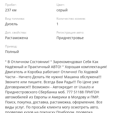
Пробег:
Цвет:
237 км
серый
Вид топлива:
Количество хозяев:
Дизель
1
Доп. свойства:
Регистрация авто:
Растаможена
Приднестровье
Привод:
Полный
" В Отличном Состоянии! " Зарекомендовал Себя Как
Надёжный и Практичный АВТО! " Хорошая комплектация!
Двигатель и Коробка работают Отлично! По Ходовой
Части - Ничего Делать Не нужно! Машина обслужена!!!
Звоните или пишите. Всегда Вам Рады!!! По Цене уже
Договоримся!!! Возможен - Автокредит от Usauto и
Приднестровского Сбербанка моб. 777 51188 ПРИГОН
автомобилей из Европы и Америки в Молдову и ПМР.
Поиск, покупка, доставка, растаможка, оформление. Все
виды услуг. По просьбе клиента могу осмотреть авто,
проверяю кузов на покраску Прибором, проверка