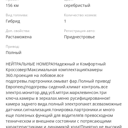
156 км
серебристый
Вид топлива:
Количество хозяев:
Гибрид
1
Доп. свойства:
Регистрация авто:
Растаможена
Приднестровье
Привод:
Полный
НЕЙТРАЛЬНЫЕ НОМЕРА!Надежный и Комфортный
Кроссовер!Максимальная комплектация!камеры
360.проекция на лобовое.все
подогревы.партроники.омыват фар.Полный привод!
Европеец!подогревы сидений.климат контроль.все
электро.монитор.двд.усб.мптри.марклевинсон.три
ключа.камеры в зеркалах.меню русифицированное!
камера заднего вида.полный электропакет.всевазможные
датчики.сигнализация.тонировка.партроники.и много
еще полезных функций для водителя!в превосходном
техническом и внешнем состоянии с потрясающими
характеристиками и динамикой хода!Приятно не высокий