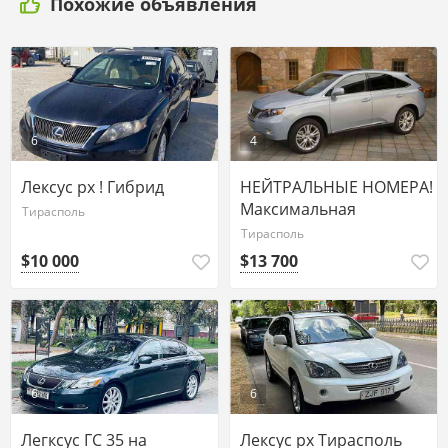
Похожие объявления
6
4
Лексус рх ! Гибрид
НЕЙТРАЛЬНЫЕ НОМЕРА!
Максимальная
Тирасполь
Комплектация
Тирасполь
$10 000
$13 700
6
6
Легксус ГС 35 на
Лексус рх Тирасполь