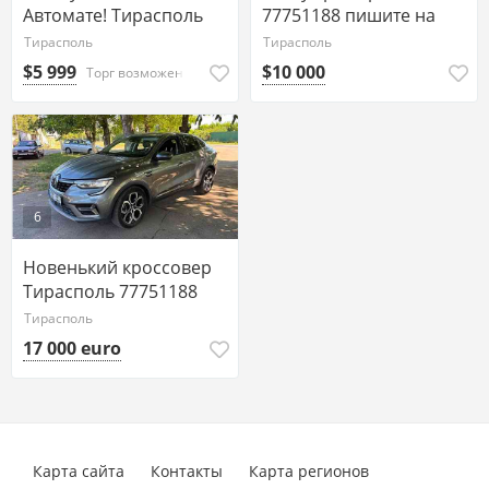
Автомате! Тирасполь
77751188 пишите на
ватсап
Тирасполь
Тирасполь
$5 999
$10 000
Торг возможен
6
Новенький кроссовер
Тирасполь 77751188
ватсап
Тирасполь
17 000 euro
Карта сайта
Контакты
Карта регионов