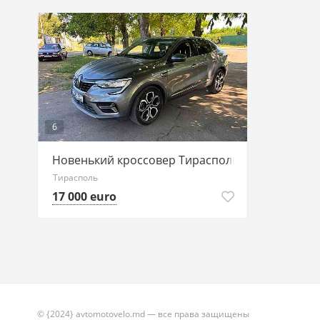
6
Новенький кроссовер Тирасполь 77751188 ват
Тирасполь
17 000 euro
© {2024} avtomotovelo.md — все права защищены