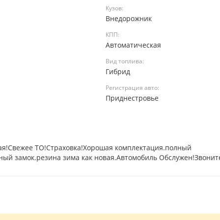
Кузов:
Внедорожник
КПП:
Автоматическая
Вид топлива:
й
Гибрид
Регистрация авто:
а
Приднестровье
я!Свежее ТО!Страховка!Хорошая комплектация.полный
ный замок.резина зима как новая.Автомобиль Обслужен!Звонит