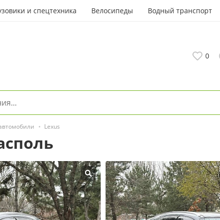
узовики и спецтехника
Велосипеды
Водный транспорт
0
 автомобили
Lexus
асполь