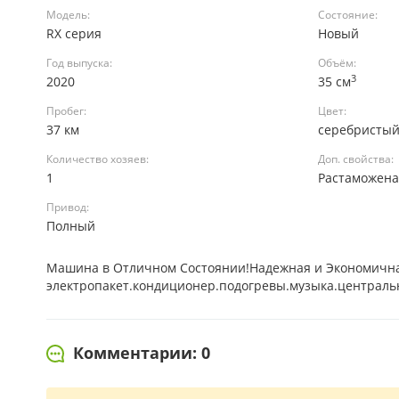
Модель:
Состояние:
RX серия
Новый
Год выпуска:
Объём:
3
2020
35 см
Пробег:
Цвет:
37 км
серебристы
Количество хозяев:
Доп. свойства:
1
Растаможен
Привод:
Полный
Машина в Отличном Состоянии!Надежная и Экономична
электропакет.кондиционер.подогревы.музыка.централь
Комментарии: 0