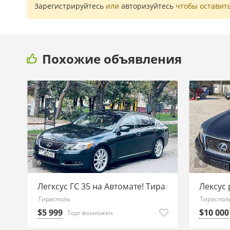
Зарегистрируйтесь
или
авторизуйтесь
чтобы оставит
Похожие объявления
6
6
Легксус ГС 35 на Автомате! Тирасполь
Лексус 
Тирасполь
Тираспол
$5 999
$10 000
Торг возможен