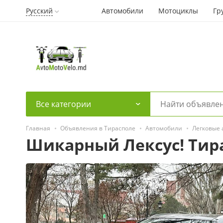
Русский
Автомобили
Мотоциклы
Гр
Все категории
Главная
Объявления в Тирасполе
Автомобили
Легковые
Шикарный Лексус! Тир