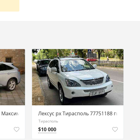
6
Максимальная Комплектация
Лексус рх Тирасполь 77751188 пишите на
Тирасполь
$10 000