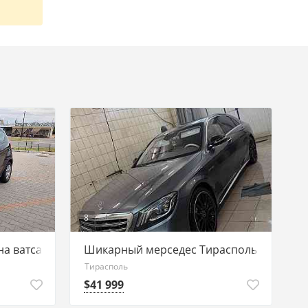
8
а ватсап 77751188
Шикарный мерседес Тирасполь 7775118
Тирасполь
$41 999