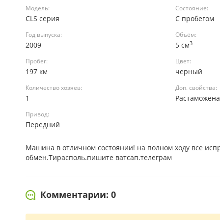
Модель:
Состояние:
CLS серия
С пробегом
Год выпуска:
Объём:
3
2009
5 см
Пробег:
Цвет:
197 км
черный
Количество хозяев:
Доп. свойства:
1
Растаможен
Привод:
Передний
Машина в отличном состоянии! на полном ходу все исп
обмен.Тирасполь.пишите ватсап.телеграм
Комментарии: 0