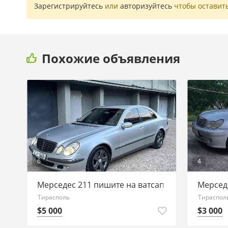
Зарегистрируйтесь
или
авторизуйтесь
чтобы оставит
Похожие объявления
6
4
Мерседес 211 пишите на ватсап 77751188
Мерседе
Тирасполь
Тираспол
$5 000
$3 000