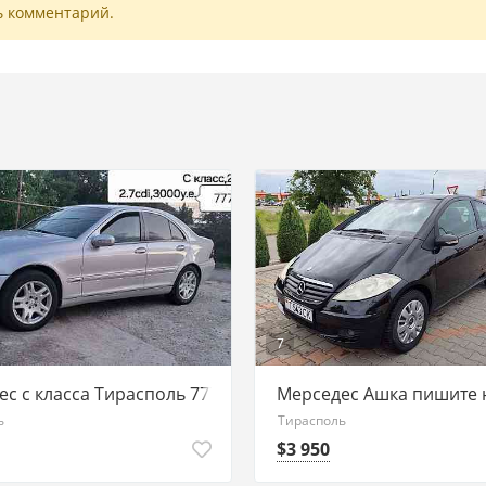
ь комментарий.
7
с с класса Тирасполь 77751188 ватсап
Мерседес Ашка пишите н
ь
Тирасполь
$3 950