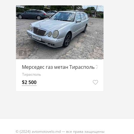
7
Мерседес газ метан Тирасполь 77751188 ватсап
Тирасполь
$2 500
© {2024} avtomotovelo.md — все права защищены