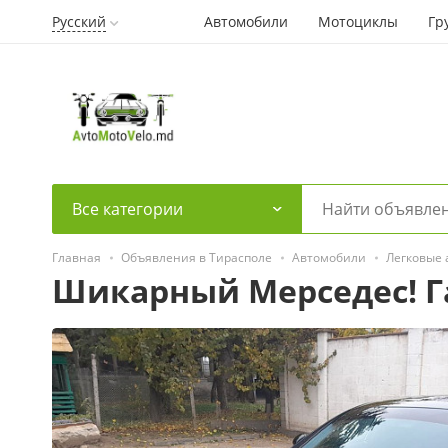
Русский
Автомобили
Мотоциклы
Гр
Все категории
Главная
Объявления в Тирасполе
Автомобили
Легковые
Шикарный Мерседес! Г