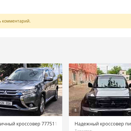
ь комментарий.
8
ичный кроссовер 77751188 ватсап телеграм
Надежный кроссовер пи
ь
Тирасполь