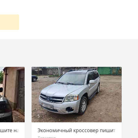
5
шите на ватсап 77751188
Экономичный кроссовер пишите на ватса
Тирасполь