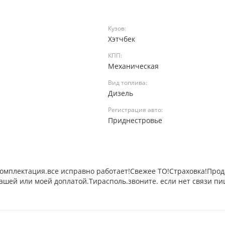
Кузов:
Хэтчбек
КПП:
Механическая
Вид топлива:
Дизель
Регистрация авто:
а
Приднестровье
омплектация.все исправно работает!Свежее ТО!Страховка!Прод
вашей или моей доплатой.Тирасполь.звоните. если нет связи п