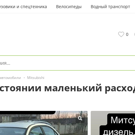
узовики и спецтехника
Велосипеды
Водный транспорт
0
 автомобили
Mitsubishi
стоянии маленький расхо