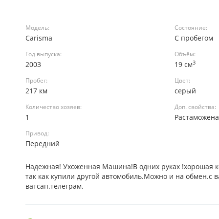
Модель:
Состояние:
Carisma
С пробегом
Год выпуска:
Объём:
3
2003
19 см
Пробег:
Цвет:
217 км
серый
Количество хозяев:
Доп. свойства:
1
Растаможен
Привод:
Передний
Надежная! Ухоженная Машина!В одних руках !хорошая к
так как купили другой автомобиль.Можно и на обмен.с 
ватсап.телеграм.