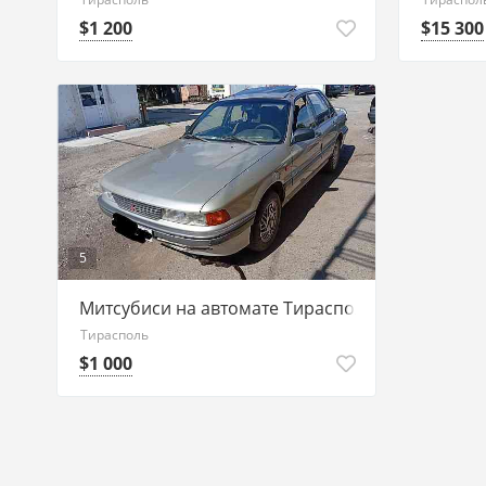
$1 200
$15 300
5
Митсубиси на автомате Тирасполь пишите
Тирасполь
$1 000