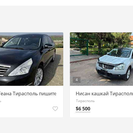
4
8
Теана Тирасполь пишите ватсап 77751188
Нисан кашкай Тирасполь
ь
Тирасполь
$6 500