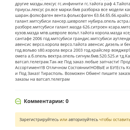
другие мазды.лексус гс.инфинити гс.тайота раф 4.Тайот
приусы.лексус рх.все марки.бмв разборка все модели как
шаран.фолксфаген вента.фольксфаген б3.б4.б5.б6.крайс
галант.митсубиси лансер.шевролет нубира.опель астра.м
разборе.митсубиси галант.мазда 626.ситроен ксара.митс
кузов.мазда мпв.шевроле вольт.тайота корола.мазда ксе
сантафе 2006 год.митсубиси грандис.митсубиси аутленде
авенсис версо.корола версо.тайота авенсис дизель и бен
год.вольво s80.корола верса 2003 год.крайслер вояджер
омега а.б.опель вектра.опель сигнум.бмв.520.525.и тд.К
ватсап.телеграм.Так-же Под заказ любые запчасти!
Ассортимент!В Отличном Состоянии!НОВЫЕ и БУ!Есть 
и Под Заказ! Тирасполь. Возможен Обмен! пишите заказ
заказы на ватсап.телеграм
Комментарии: 0
Зарегистрируйтесь
или
авторизуйтесь
чтобы оставит