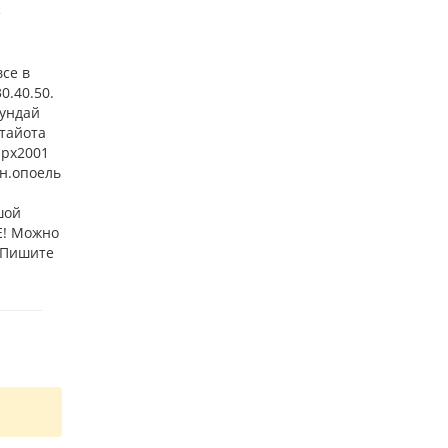
е
все в
0.40.50.
хундай
.тайота
 рх2001
ин.опоель
шой
Е! Можно
! Пишите