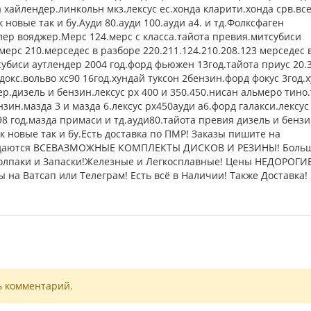
а хайлендер.линкольн мкз.лексус ес.хонда кларити.хонда срв.вс
 новые так и бу.Ауди 80.ауди 100.ауди а4. и тд.Фолксфаген
лер вояджер.Мерс 124.мерс с класса.тайота превия.митсубиси
ерс 210.мерседес в разборе 220.211.124.210.208.123 мерседес 
убиси аутлендер 2004 год.форд фьюжен 13год.тайота приус 20.3
докс.вольво хс90 16год.хундай туксон 2бензин.форд фокус 3год.
р.дизель и бензин.лексус рх 400 и 350.450.нисан альмеро тино
зин.мазда 3 и мазда 6.лексус рх450ауди а6.форд галакси.лексус
98 год.мазда примаси и тд.ауди80.тайота превия дизель и бенз
ак новые так и бу.Есть доставка по ПМР! Заказы пишите на
 Продаются ВСЕВАЗМОЖНЫЕ КОМПЛЕКТЫ ДИСКОВ И РЕЗИНЫ! Боль
Колпаки и Запаски!Железные и Легкосплавные! Цены НЕДОРОГИ
ы на Ватсап или Телеграм! Есть всё в Наличии! Также Доставка
ь комментарий.