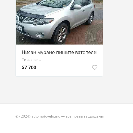
7
Нисан мурано пишите ватс телегр 77751188
Тирасполь
$7 700
© {2024} avtomotovelo.md — все права защищены