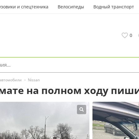
узовики и спецтехника
Велосипеды
Водный транспорт
0
 автомобили
Nissan
омате на полном ходу пиш