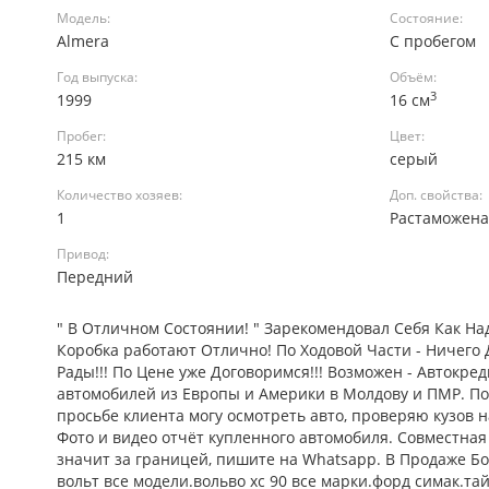
Модель:
Состояние:
Almera
С пробегом
Год выпуска:
Объём:
3
1999
16 см
Пробег:
Цвет:
215 км
серый
Количество хозяев:
Доп. свойства:
1
Растаможен
Привод:
Передний
" В Отличном Состоянии! " Зарекомендовал Себя Как Н
Коробка работают Отлично! По Ходовой Части - Ничего 
Рады!!! По Цене уже Договоримся!!! Возможен - Автокре
автомобилей из Европы и Америки в Молдову и ПМР. Поис
просьбе клиента могу осмотреть авто, проверяю кузов 
Фото и видео отчёт купленного автомобиля. Совместная 
значит за границей, пишите на Whatsapp. В Продаже Б
вольт все модели.вольво хс 90 все марки.форд симак.та