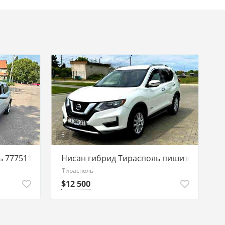
5
 77751188 ватсап
Нисан гибрид Тирасполь пишите на ватс
Тирасполь
$12 500