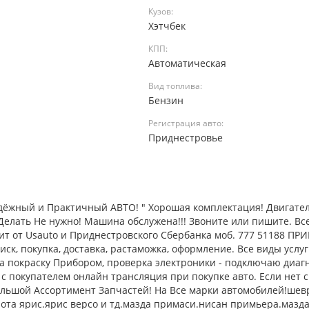
Кузов:
Хэтчбек
КПП:
Автоматическая
Вид топлива:
Бензин
Регистрация авто:
а
Приднестровье
адёжный и Практичный АВТО! " Хорошая комплектация! Двигател
Делать Не нужно! Машина обслужена!!! Звоните или пишите. Вс
дит от Usauto и Приднестровского Сбербанка моб. 777 51188 ПР
к, покупка, доставка, растаможка, оформление. Все виды услуг
на покраску Прибором, проверка электроники - подключаю диагн
с покупателем онлайн трансляция при покупке авто. Если нет с
ольшой Ассортимент Запчастей! На Все марки автомобилей!шев
йота ярис.ярис версо и тд.мазда примаси.нисан примьера.мазд