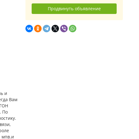
Продвинуть объявление
ь и
егда Вам
ИГОН
. По
остику.
вязи,
роле
а мпв.и