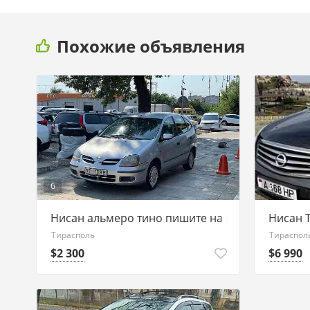
Похожие объявления
6
3
Нисан альмеро тино пишите на ватсап 7775118
Нисан 
Тирасполь
Тираспол
$2 300
$6 990