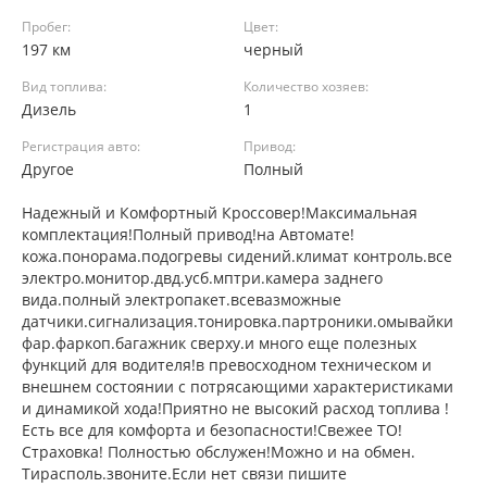
Пробег:
Цвет:
197 км
черный
Вид топлива:
Количество хозяев:
Дизель
1
Регистрация авто:
Привод:
Другое
Полный
Надежный и Комфортный Кроссовер!Максимальная
комплектация!Полный привод!на Автомате!
кожа.понорама.подогревы сидений.климат контроль.все
электро.монитор.двд.усб.мптри.камера заднего
вида.полный электропакет.всевазможные
датчики.сигнализация.тонировка.партроники.омывайки
фар.фаркоп.багажник сверху.и много еще полезных
функций для водителя!в превосходном техническом и
внешнем состоянии с потрясающими характеристиками
и динамикой хода!Приятно не высокий расход топлива !
Есть все для комфорта и безопасности!Свежее ТО!
Страховка! Полностью обслужен!Можно и на обмен.
Тирасполь.звоните.Если нет связи пишите