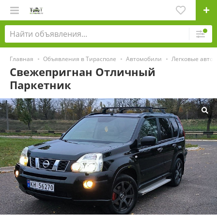
Главная
Объявления в Тирасполе
Автомобили
Легковые авто
Свежепригнан Отличный
Паркетник