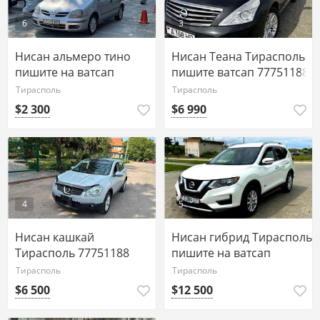
6
3
Нисан альмеро тино
Нисан Теана Тирасполь
пишите на ватсап
пишите ватсап 77751188
77751188
Тирасполь
Тирасполь
$2 300
$6 990
4
5
Нисан кашкай
Нисан гибрид Тирасполь
Тирасполь 77751188
пишите на ватсап
ватсап
телеграм 77751188
Тирасполь
Тирасполь
$6 500
$12 500