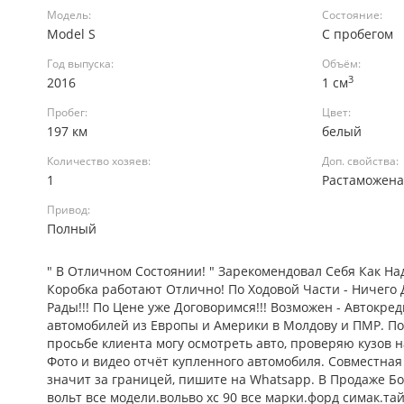
Модель:
Состояние:
Model S
С пробегом
Год выпуска:
Объём:
3
2016
1 см
Пробег:
Цвет:
197 км
белый
Количество хозяев:
Доп. свойства:
1
Растаможен
Привод:
Полный
" В Отличном Состоянии! " Зарекомендовал Себя Как Н
Коробка работают Отлично! По Ходовой Части - Ничего 
Рады!!! По Цене уже Договоримся!!! Возможен - Автокре
автомобилей из Европы и Америки в Молдову и ПМР. Поис
просьбе клиента могу осмотреть авто, проверяю кузов 
Фото и видео отчёт купленного автомобиля. Совместная 
значит за границей, пишите на Whatsapp. В Продаже Б
вольт все модели.вольво хс 90 все марки.форд симак.та