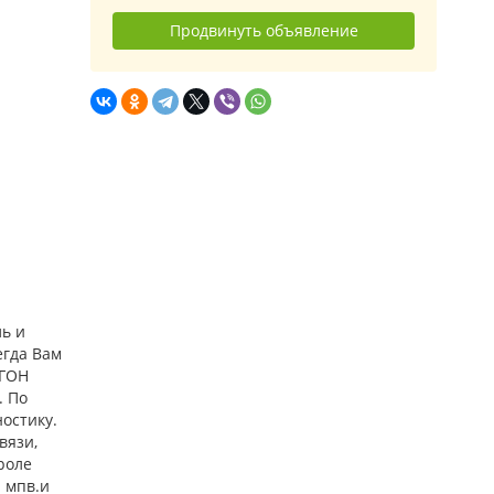
Продвинуть объявление
ь и
егда Вам
ИГОН
. По
остику.
вязи,
роле
а мпв.и