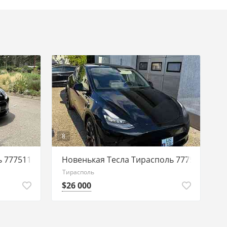
8
ь 77751188 пишите
Новенькая Тесла Тирасполь 77751188 пи
Тирасполь
$26 000