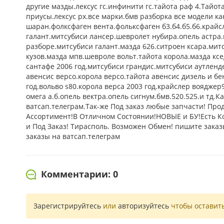
другие мазды.лексус гс.инфинити гс.тайота раф 4.Тайот
приусы.лексус рх.все марки.бмв разборка все модели как
шаран.фолксфаген вента.фольксфаген б3.б4.б5.б6.крайс
галант.митсубиси лансер.шевролет нубира.опель астра.м
разборе.митсубиси галант.мазда 626.ситроен ксара.митс
кузов.мазда мпв.шевроле вольт.тайота корола.мазда ксе
сантафе 2006 год.митсубиси грандис.митсубиси аутленде
авенсис версо.корола версо.тайота авенсис дизель и бен
год.вольво s80.корола верса 2003 год.крайслер вояджер
омега а.б.опель вектра.опель сигнум.бмв.520.525.и тд.К
ватсап.телеграм.Так-же Под заказ любые запчасти!
Ассортимент!В Отличном Состоянии!НОВЫЕ и БУ!Есть 
и Под Заказ! Тирасполь. Возможен Обмен! пишите заказ
заказы на ватсап.телеграм
Комментарии: 0
Зарегистрируйтесь
или
авторизуйтесь
чтобы оставит