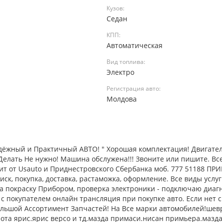
Кузов:
Седан
КПП:
Автоматическая
Вид топлива:
Электро
Регистрация авто:
а
Молдова
адёжный и Практичный АВТО! " Хорошая комплектация! Двигател
Делать Не нужно! Машина обслужена!!! Звоните или пишите. Вс
дит от Usauto и Приднестровского Сбербанка моб. 777 51188 ПР
к, покупка, доставка, растаможка, оформление. Все виды услуг
на покраску Прибором, проверка электроники - подключаю диагн
с покупателем онлайн трансляция при покупке авто. Если нет с
ольшой Ассортимент Запчастей! На Все марки автомобилей!шев
йота ярис.ярис версо и тд.мазда примаси.нисан примьера.мазд