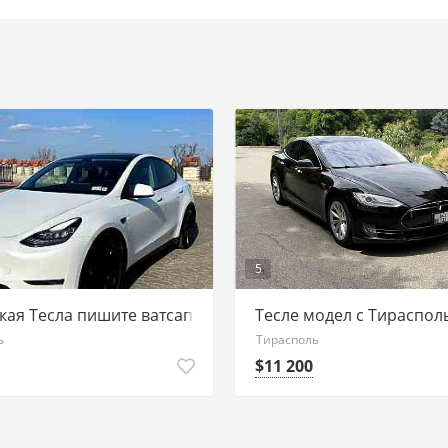
5
ите
кая Тесла пишите ватсап 77751188
Тесле модел с Тираспол
ь
Тирасполь
$11 200