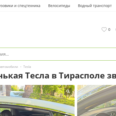
узовики и спецтехника
Велосипеды
Водный транспорт
0
 автомобили
Tesla
ькая Тесла в Тирасполе з