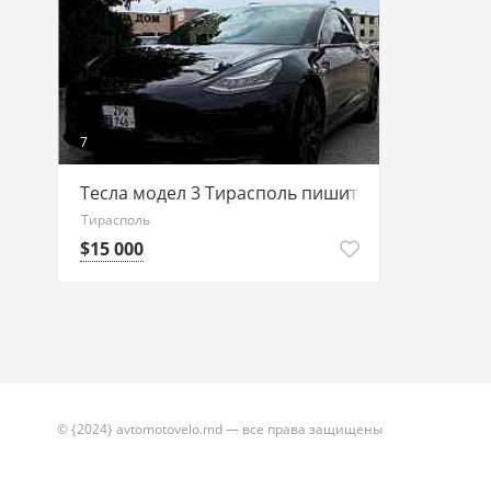
7
Тесла модел 3 Тирасполь пишите ватсап 77751
Тирасполь
$15 000
© {2024} avtomotovelo.md — все права защищены