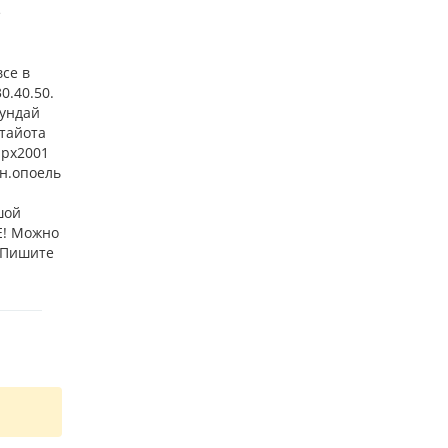
е
все в
0.40.50.
хундай
.тайота
 рх2001
ин.опоель
шой
Е! Можно
! Пишите