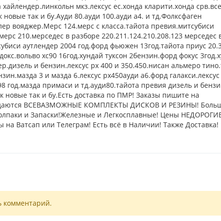
а хайлендер.линкольн мкз.лексус ес.хонда кларити.хонда срв.вс
 новые так и бу.Ауди 80.ауди 100.ауди а4. и тд.Фолксфаген
лер вояджер.Мерс 124.мерс с класса.тайота превия.митсубиси
ерс 210.мерседес в разборе 220.211.124.210.208.123 мерседес 
убиси аутлендер 2004 год.форд фьюжен 13год.тайота приус 20.3
докс.вольво хс90 16год.хундай туксон 2бензин.форд фокус 3год.
р.дизель и бензин.лексус рх 400 и 350.450.нисан альмеро тино
зин.мазда 3 и мазда 6.лексус рх450ауди а6.форд галакси.лексус
98 год.мазда примаси и тд.ауди80.тайота превия дизель и бенз
ак новые так и бу.Есть доставка по ПМР! Заказы пишите на
 Продаются ВСЕВАЗМОЖНЫЕ КОМПЛЕКТЫ ДИСКОВ И РЕЗИНЫ! Боль
Колпаки и Запаски!Железные и Легкосплавные! Цены НЕДОРОГИ
ы на Ватсап или Телеграм! Есть всё в Наличии! Также Доставка
ь комментарий.