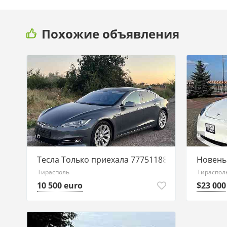
Похожие объявления
6
9
Тесла Только приехала 77751188 на ватсап пиш
Новень
Тирасполь
Тираспол
10 500 euro
$23 000