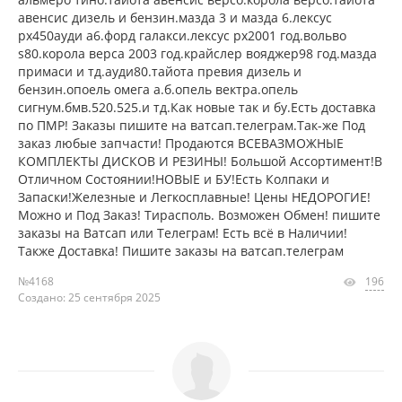
авенсис дизель и бензин.мазда 3 и мазда 6.лексус
рх450ауди а6.форд галакси.лексус рх2001 год.вольво
s80.корола верса 2003 год.крайслер вояджер98 год.мазда
примаси и тд.ауди80.тайота превия дизель и
бензин.опоель омега а.б.опель вектра.опель
сигнум.бмв.520.525.и тд.Как новые так и бу.Есть доставка
по ПМР! Заказы пишите на ватсап.телеграм.Так-же Под
заказ любые запчасти! Продаются ВСЕВАЗМОЖНЫЕ
КОМПЛЕКТЫ ДИСКОВ И РЕЗИНЫ! Большой Ассортимент!В
Отличном Состоянии!НОВЫЕ и БУ!Есть Колпаки и
Запаски!Железные и Легкосплавные! Цены НЕДОРОГИЕ!
Можно и Под Заказ! Тирасполь. Возможен Обмен! пишите
заказы на Ватсап или Телеграм! Есть всё в Наличии!
Также Доставка! Пишите заказы на ватсап.телеграм
№4168
196
Создано: 25 сентября 2025