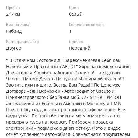
Пробег:
Цвет:
217 км
белый
Вид топлива:
Количество хозяев:
Гибрид
1
Регистрация авто:
Привод:
Другое
Передний
" В Отличном Состоянии! " Зарекомендовал Себя Как
Надёжный и Практичный АВТО! " Хорошая комплектация!
Двигатель и Коробка работают Отлично! По Ходовой
Части - Ничего Делать Не нужно! Машина обслужена!!!
Звоните или пишите. Всегда Вам Рады!!! По Цене уже
Договоримся!!! Возможен - Автокредит от Usauto и
Приднестровского Сбербанка моб. 777 51188 ПРИГОН
автомобилей из Европы и Америки в Молдову и ПМР.
Поиск, покупка, доставка, растаможка, оформление. Все
виды услуг. По просьбе клиента могу осмотреть авто,
проверяю кузов на покраску Прибором, проверка
электроники - подключаю диагностику. Фото и видео
отчёт купленного автомобиля. Совместная с покупателем