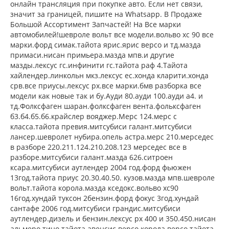
онлайн трансляция при покупке авто. Если нет связи,
значит за границей, пишите на Whatsapp. В Продаже
Большой Ассортимент Запчастей! На Все марки
автомобилей!шевроле вольт все модели.вольво хс 90 все
марки.форд симак.тайота ярис.ярис версо и тд.мазда
примаси.нисан примьера.мазда мпв.и другие
мазды.лексус гс.инфинити гс.тайота раф 4.Тайота
хайлендер.линкольн мкз.лексус ес.хонда кларити.хонда
срв.все приусы.лексус рх.все марки.бмв разборка все
модели как новые так и бу.Ауди 80.ауди 100.ауди а4. и
тд.Фолксфаген шаран.фолксфаген вента.фольксфаген
б3.б4.б5.б6.крайслер вояджер.Мерс 124.мерс с
класса.тайота превия.митсубиси галант.митсубиси
лансер.шевролет нубира.опель астра.мерс 210.мерседес
в разборе 220.211.124.210.208.123 мерседес все в
разборе.митсубиси галант.мазда 626.ситроен
ксара.митсубиси аутлендер 2004 год.форд фьюжен
13год.тайота приус 20.30.40.50. кузов.мазда мпв.шевроле
вольт.тайота корола.мазда кседокс.вольво хс90
16год.хундай туксон 2бензин.форд фокус 3год.хундай
сантафе 2006 год.митсубиси грандис.митсубиси
аутлендер.дизель и бензин.лексус рх 400 и 350.450.нисан
альмеро тино.тайота авенсис версо.корола версо.тайота