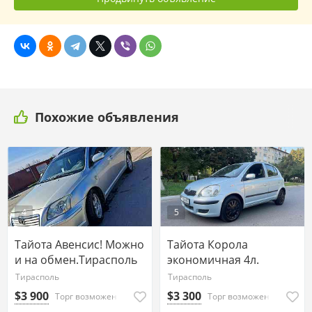
Похожие объявления
4
5
Тайота Авенсис! Можно
Тайота Корола
и на обмен.Тирасполь
экономичная 4л.
Тирасполь
Тирасполь
$3 900
$3 300
Торг возможен
Торг возможен