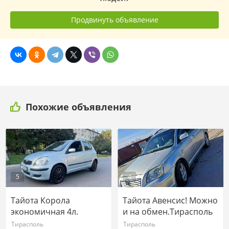
Продвинуть объявление
Похожие объявления
5
4
Тайота Корола
Тайота Авенсис! Можно
экономичная 4л.
и на обмен.Тирасполь
Тирасполь
Тирасполь