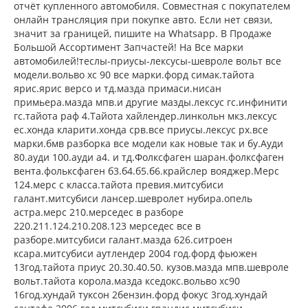
отчёт купленного автомобиля. Совместная с покупателем
онлайн трансляция при покупке авто. Если нет связи,
значит за границей, пишите на Whatsapp. В Продаже
Большой Ассортимент Запчастей! На Все марки
автомобилей!теслы-приусы-лексусы-шевроле вольт все
модели.вольво хс 90 все марки.форд симак.тайота
ярис.ярис версо и тд.мазда примаси.нисан
примьера.мазда мпв.и другие мазды.лексус гс.инфинити
гс.тайота раф 4.Тайота хайлендер.линкольн мкз.лексус
ес.хонда кларити.хонда срв.все приусы.лексус рх.все
марки.бмв разборка все модели как новые так и бу.Ауди
80.ауди 100.ауди а4. и тд.Фолксфаген шаран.фолксфаген
вента.фольксфаген б3.б4.б5.б6.крайслер вояджер.Мерс
124.мерс с класса.тайота превия.митсубиси
галант.митсубиси лансер.шевролет нубира.опель
астра.мерс 210.мерседес в разборе
220.211.124.210.208.123 мерседес все в
разборе.митсубиси галант.мазда 626.ситроен
ксара.митсубиси аутлендер 2004 год.форд фьюжен
13год.тайота приус 20.30.40.50. кузов.мазда мпв.шевроле
вольт.тайота корола.мазда кседокс.вольво хс90
16год.хундай туксон 2бензин.форд фокус 3год.хундай