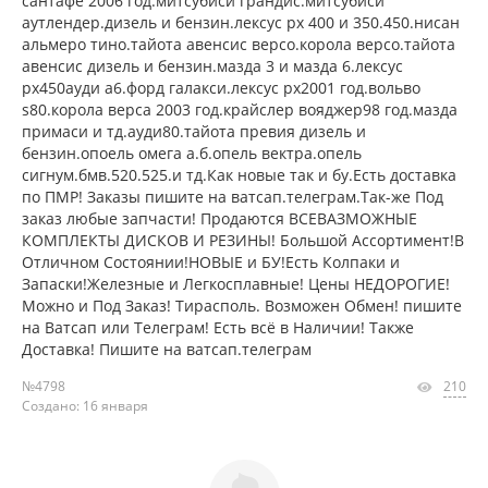
сантафе 2006 год.митсубиси грандис.митсубиси
аутлендер.дизель и бензин.лексус рх 400 и 350.450.нисан
альмеро тино.тайота авенсис версо.корола версо.тайота
авенсис дизель и бензин.мазда 3 и мазда 6.лексус
рх450ауди а6.форд галакси.лексус рх2001 год.вольво
s80.корола верса 2003 год.крайслер вояджер98 год.мазда
примаси и тд.ауди80.тайота превия дизель и
бензин.опоель омега а.б.опель вектра.опель
сигнум.бмв.520.525.и тд.Как новые так и бу.Есть доставка
по ПМР! Заказы пишите на ватсап.телеграм.Так-же Под
заказ любые запчасти! Продаются ВСЕВАЗМОЖНЫЕ
КОМПЛЕКТЫ ДИСКОВ И РЕЗИНЫ! Большой Ассортимент!В
Отличном Состоянии!НОВЫЕ и БУ!Есть Колпаки и
Запаски!Железные и Легкосплавные! Цены НЕДОРОГИЕ!
Можно и Под Заказ! Тирасполь. Возможен Обмен! пишите
на Ватсап или Телеграм! Есть всё в Наличии! Также
Доставка! Пишите на ватсап.телеграм
№4798
210
Создано: 16 января