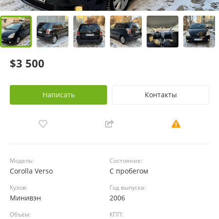
$3 500
Написать
Контакты
Модель:
Состояние:
Corolla Verso
С пробегом
Кузов:
Год выпуска:
Минивэн
2006
Объём:
КПП: