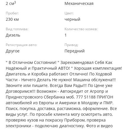
3
2 см
Механическая
Пробег:
Цвет:
230 км
черный
Вид топлива:
Количество хозяев:
Дизель
1
Регистрация авто:
Привод:
Другое
Передний
" В Отличном Состоянии! " Зарекомендовал Себя Как
Надёжный и Практичный АВТО! " Хорошая комплектация!
Двигатель и Коробка работают Отлично! По Ходовой
Части - Ничего Делать Не нужно! Машина обслужена!!!
Звоните или пишите. Всегда Вам Рады!!! По Цене уже
Договоримся!!! Возможен - Автокредит от Агропр и
Приднестровского Сбербанка моб. 777 51188 ПРИГОН
автомобилей из Европы и Америки в Молдову и ПМР.
Поиск, покупка, доставка, растаможка, оформление. Все
виды услуг. По просьбе клиента могу осмотреть авто,
проверяю кузов на покраску Прибором, проверка
электроники - подключаю диагностику. Фото и видео