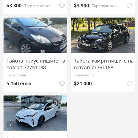
$3 300
$3 900
Торг возможен
Торг возможен
7
6
Тайота приус пишите на
Тайота камри пишите на
ватсап 77751188
ватсап 77751188
Тирасполь
Тирасполь
5 150 euro
$21 000
8