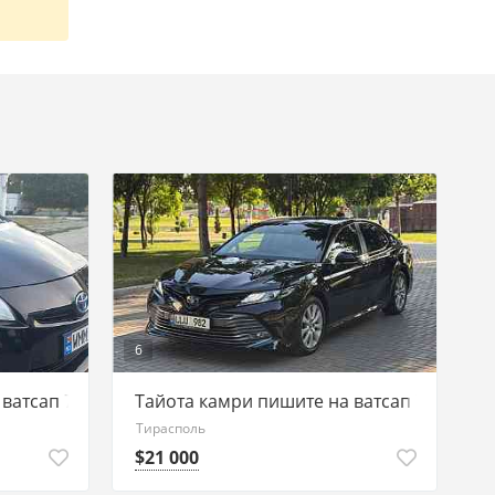
6
 ватсап 77751188
Тайота камри пишите на ватсап 77751188
Тирасполь
$21 000