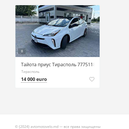
8
Тайота приус Тирасполь 77751188 ватсап телег
Тирасполь
14 000 euro
© {2024} avtomotovelo.md — все права защищены