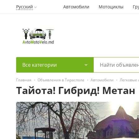
Русский
Автомобили
Мотоциклы
Гр
Все категории
Главная
Объявления в Тирасполе
Автомобили
Легковые
Тайота! Гибрид! Метан