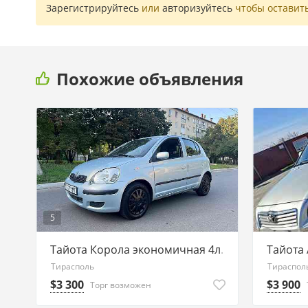
Зарегистрируйтесь
или
авторизуйтесь
чтобы оставит
Похожие объявления
5
4
Тайота Корола экономичная 4л.
Тайота
Тирасполь
Тираспол
$3 300
$3 900
Торг возможен