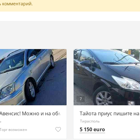
ь комментарий.
7
 Авенсис! Можно и на обмен.Тирасполь
Тайота приус пишите на
ь
Тирасполь
5 150 euro
Торг возможен