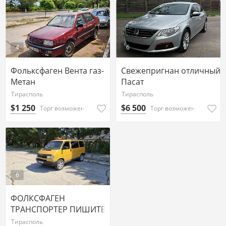
4
6
Фольксфаген Вента газ-
Свежепригнан отличный
Метан
Пасат
Тирасполь
Тирасполь
$1 250
$6 500
Торг возможен
Торг возможен
6
ФОЛКСФАГЕН
ТРАНСПОРТЕР ПИШИТЕ
НА ВАТСАП 77751188
Тирасполь