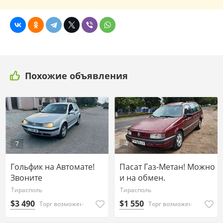
Похожие объявления
7
4
Гольфик на Автомате!
Пасат Газ-Метан! Можно
Звоните
и на обмен.
Тирасполь
Тирасполь
$3 490
$1 550
Торг возможен
Торг возможен