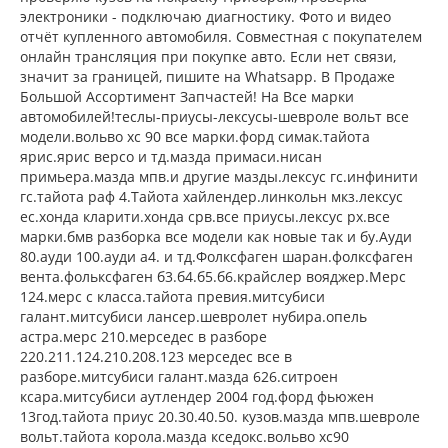
электроники - подключаю диагностику. Фото и видео
отчёт купленного автомобиля. Совместная с покупателем
онлайн трансляция при покупке авто. Если нет связи,
значит за границей, пишите на Whatsapp. В Продаже
Большой Ассортимент Запчастей! На Все марки
автомобилей!теслы-приусы-лексусы-шевроле вольт все
модели.вольво хс 90 все марки.форд симак.тайота
ярис.ярис версо и тд.мазда примаси.нисан
примьера.мазда мпв.и другие мазды.лексус гс.инфинити
гс.тайота раф 4.Тайота хайлендер.линкольн мкз.лексус
ес.хонда кларити.хонда срв.все приусы.лексус рх.все
марки.бмв разборка все модели как новые так и бу.Ауди
80.ауди 100.ауди а4. и тд.Фолксфаген шаран.фолксфаген
вента.фольксфаген б3.б4.б5.б6.крайслер вояджер.Мерс
124.мерс с класса.тайота превия.митсубиси
галант.митсубиси лансер.шевролет нубира.опель
астра.мерс 210.мерседес в разборе
220.211.124.210.208.123 мерседес все в
разборе.митсубиси галант.мазда 626.ситроен
ксара.митсубиси аутлендер 2004 год.форд фьюжен
13год.тайота приус 20.30.40.50. кузов.мазда мпв.шевроле
вольт.тайота корола.мазда кседокс.вольво хс90