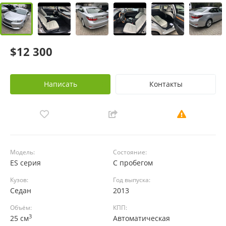
$12 300
Написать
Контакты
Модель:
Состояние:
ES серия
С пробегом
Кузов:
Год выпуска:
Седан
2013
Объём:
КПП:
3
25 см
Автоматическая