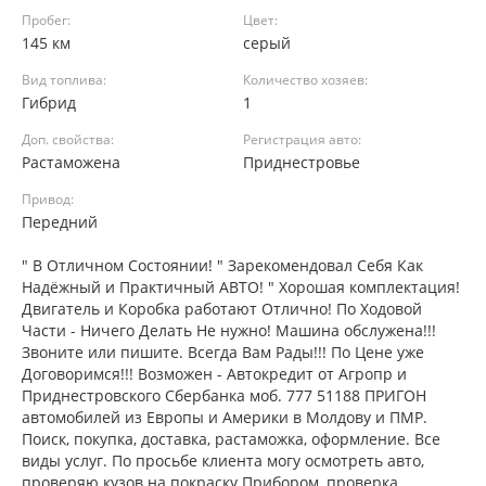
Пробег:
Цвет:
145 км
серый
Вид топлива:
Количество хозяев:
Гибрид
1
Доп. свойства:
Регистрация авто:
Растаможена
Приднестровье
Привод:
Передний
" В Отличном Состоянии! " Зарекомендовал Себя Как
Надёжный и Практичный АВТО! " Хорошая комплектация!
Двигатель и Коробка работают Отлично! По Ходовой
Части - Ничего Делать Не нужно! Машина обслужена!!!
Звоните или пишите. Всегда Вам Рады!!! По Цене уже
Договоримся!!! Возможен - Автокредит от Агропр и
Приднестровского Сбербанка моб. 777 51188 ПРИГОН
автомобилей из Европы и Америки в Молдову и ПМР.
Поиск, покупка, доставка, растаможка, оформление. Все
виды услуг. По просьбе клиента могу осмотреть авто,
проверяю кузов на покраску Прибором, проверка