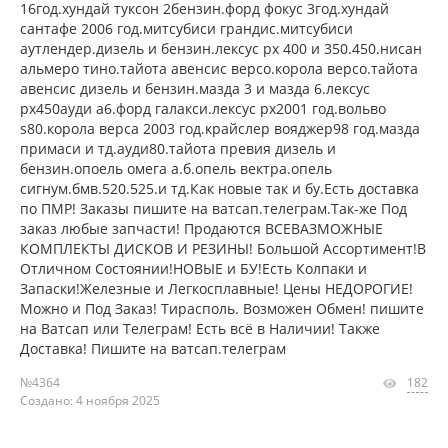
16год.хундай туксон 2бензин.форд фокус 3год.хундай
сантафе 2006 год.митсубиси грандис.митсубиси
аутлендер.дизель и бензин.лексус рх 400 и 350.450.нисан
альмеро тино.тайота авенсис версо.корола версо.тайота
авенсис дизель и бензин.мазда 3 и мазда 6.лексус
рх450ауди а6.форд галакси.лексус рх2001 год.вольво
s80.корола верса 2003 год.крайслер вояджер98 год.мазда
примаси и тд.ауди80.тайота превия дизель и
бензин.опоель омега а.б.опель вектра.опель
сигнум.бмв.520.525.и тд.Как новые так и бу.Есть доставка
по ПМР! Заказы пишите на ватсап.телеграм.Так-же Под
заказ любые запчасти! Продаются ВСЕВАЗМОЖНЫЕ
КОМПЛЕКТЫ ДИСКОВ И РЕЗИНЫ! Большой Ассортимент!В
Отличном Состоянии!НОВЫЕ и БУ!Есть Колпаки и
Запаски!Железные и Легкосплавные! Цены НЕДОРОГИЕ!
Можно и Под Заказ! Тирасполь. Возможен Обмен! пишите
на Ватсап или Телеграм! Есть всё в Наличии! Также
Доставка! Пишите на ватсап.телеграм
№4364
182
Создано: 4 ноября 2025