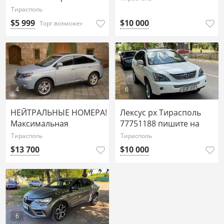
Тирасполь
$5 999
$10 000
Торг возможен
4
6
НЕЙТРАЛЬНЫЕ НОМЕРА!
Лексус рх Тирасполь
Максимальная
77751188 пишите на
Комплектация
ватсап
Тирасполь
Тирасполь
$13 700
$10 000
6