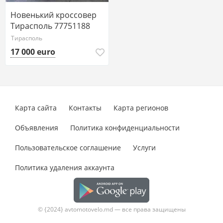
Новенький кроссовер
Тирасполь 77751188
ватсап
Тирасполь
17 000 euro
Карта сайта
Контакты
Карта регионов
Объявления
Политика конфиденциальности
Пользовательское соглашение
Услуги
Политика удаления аккаунта
© {2024} avtomotovelo.md — все права защищены