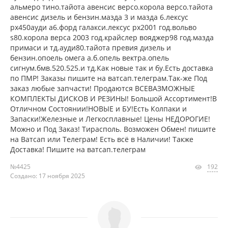
альмеро тино.тайота авенсис версо.корола версо.тайота
авенсис дизель и бензин.мазда 3 и мазда 6.лексус
рх450ауди а6.форд галакси.лексус рх2001 год.вольво
s80.корола верса 2003 год.крайслер вояджер98 год.мазда
примаси и тд.ауди80.тайота превия дизель и
бензин.опоель омега а.б.опель вектра.опель
сигнум.бмв.520.525.и тд.Как новые так и бу.Есть доставка
по ПМР! Заказы пишите на ватсап.телеграм.Так-же Под
заказ любые запчасти! Продаются ВСЕВАЗМОЖНЫЕ
КОМПЛЕКТЫ ДИСКОВ И РЕЗИНЫ! Большой Ассортимент!В
Отличном Состоянии!НОВЫЕ и БУ!Есть Колпаки и
Запаски!Железные и Легкосплавные! Цены НЕДОРОГИЕ!
Можно и Под Заказ! Тирасполь. Возможен Обмен! пишите
на Ватсап или Телеграм! Есть всё в Наличии! Также
Доставка! Пишите на ватсап.телеграм
№4425
192
Создано: 17 ноября 2025