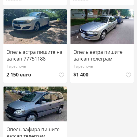
4
6
Опель астра пишите на
Опель ветра пишите
ватсап 77751188
ватсап телеграм
77751188
Тирасполь
Тирасполь
2 150 euro
$1 400
3
Опель зафира пишите
ватсап телеграм