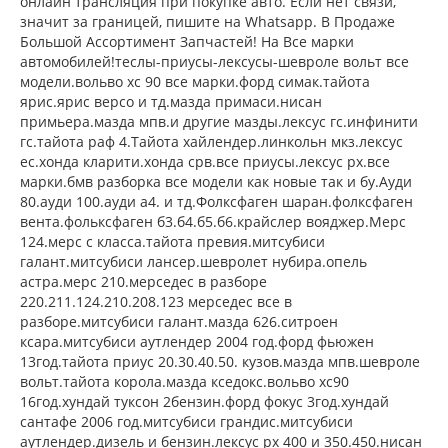
онлайн трансляция при покупке авто. Если нет связи,
значит за границей, пишите на Whatsapp. В Продаже
Большой Ассортимент Запчастей! На Все марки
автомобилей!теслы-приусы-лексусы-шевроле вольт все
модели.вольво хс 90 все марки.форд симак.тайота
ярис.ярис версо и тд.мазда примаси.нисан
примьера.мазда мпв.и другие мазды.лексус гс.инфинити
гс.тайота раф 4.Тайота хайлендер.линкольн мкз.лексус
ес.хонда кларити.хонда срв.все приусы.лексус рх.все
марки.бмв разборка все модели как новые так и бу.Ауди
80.ауди 100.ауди а4. и тд.Фолксфаген шаран.фолксфаген
вента.фольксфаген б3.б4.б5.б6.крайслер вояджер.Мерс
124.мерс с класса.тайота превия.митсубиси
галант.митсубиси лансер.шевролет нубира.опель
астра.мерс 210.мерседес в разборе
220.211.124.210.208.123 мерседес все в
разборе.митсубиси галант.мазда 626.ситроен
ксара.митсубиси аутлендер 2004 год.форд фьюжен
13год.тайота приус 20.30.40.50. кузов.мазда мпв.шевроле
вольт.тайота корола.мазда кседокс.вольво хс90
16год.хундай туксон 2бензин.форд фокус 3год.хундай
сантафе 2006 год.митсубиси грандис.митсубиси
аутлендер.дизель и бензин.лексус рх 400 и 350.450.нисан