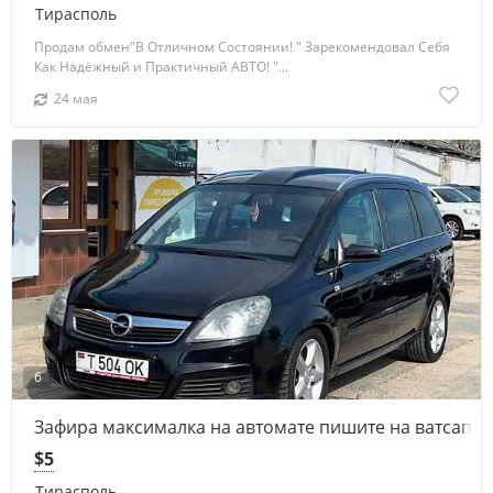
Тирасполь
Продам обмен"В Отличном Состоянии! " Зарекомендовал Себя
Как Надёжный и Практичный АВТО! "...
24 мая
6
Зафира максималка на автомате пишите на ватсап т
$5
Тирасполь