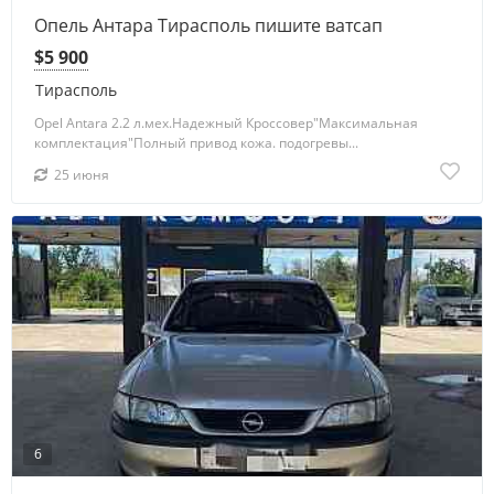
Опель Антара Тирасполь пишите ватсап
$5 900
Тирасполь
Opel Antara 2.2 л.мех.Надежный Кроссовер"Максимальная
комплектация"Полный привод кожа. подогревы...
25 июня
6