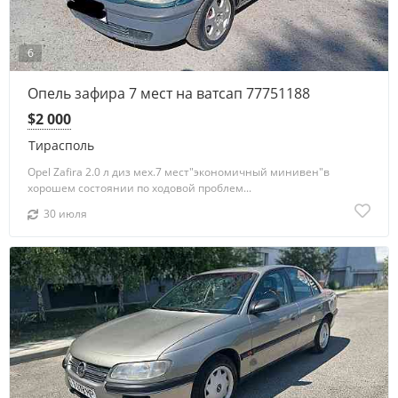
6
Опель зафира 7 мест на ватсап 77751188
$2 000
Тирасполь
Opel Zafira 2.0 л диз мех.7 мест"экономичный минивен"в
хорошем состоянии по ходовой проблем...
30 июля