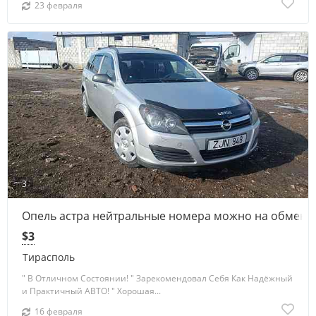
23 февраля
3
Опель астра нейтральные номера можно на обмен 
$3
Тирасполь
" В Отличном Состоянии! " Зарекомендовал Себя Как Надёжный
и Практичный АВТО! " Хорошая...
16 февраля