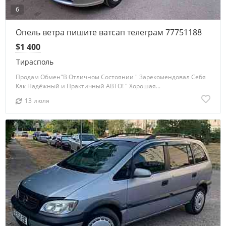
6
Опель ветра пишите ватсап телеграм 77751188
$1 400
Тирасполь
Продам Обмен"В Отличном Состоянии " Зарекомендовал Себя
Как Надёжный и Практичный АВТО! " Хорошая...
13 июля