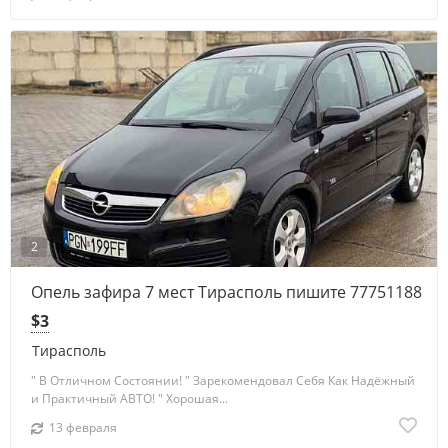
2
Опель зафира 7 мест Тирасполь пишите 77751188
$3
Тирасполь
" В Отличном Состоянии! " Зарекомендовал Себя Как Надёжный
и Практичный АВТО! " Хорошая...
13 февраля