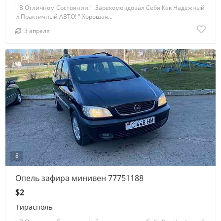
" В Отличном Состоянии! " Зарекомендовал Себя Как Надёжный
и Практичный АВТО! " Хорошая...
3 апреля
8
Опель зафира минивен 77751188
$2
Тирасполь