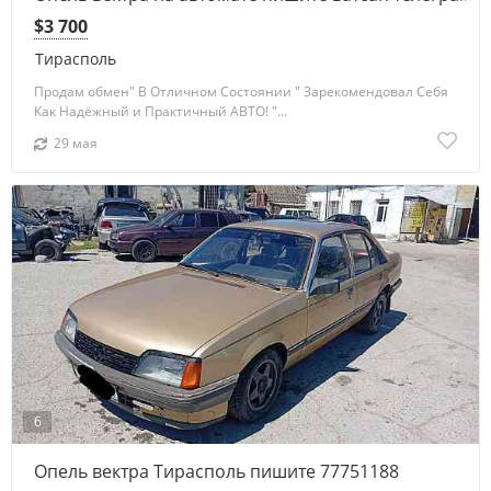
$3 700
Тирасполь
Продам обмен" В Отличном Состоянии " Зарекомендовал Себя
Как Надёжный и Практичный АВТО! "...
29 мая
6
Опель вектра Тирасполь пишите 77751188