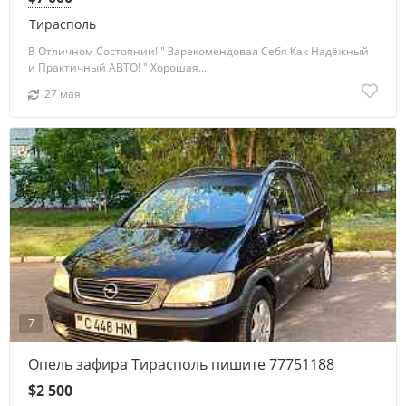
Тирасполь
В Отличном Состоянии! " Зарекомендовал Себя Как Надёжный
и Практичный АВТО! " Хорошая...
27 мая
7
Опель зафира Тирасполь пишите 77751188
$2 500