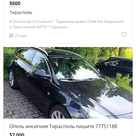
$600
Тирасполь
В Отличном Состоянии! " Зарекомендовал Себя Как Надёжный
и Практичный АВТО! " Хорошая...
27 мая
8
Опель инсигния Тирасполь пишите 77751188
$7 000