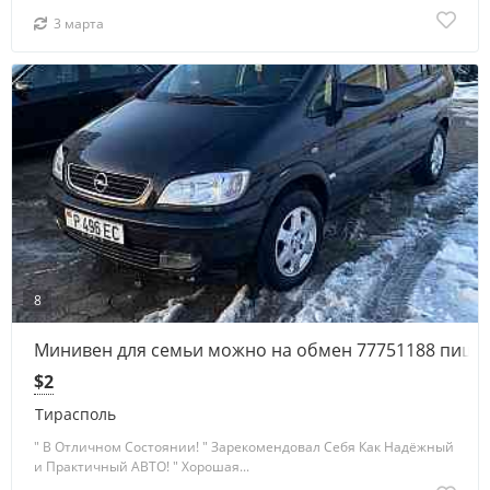
3 марта
8
Минивен для семьи можно на обмен 77751188 пиши
$2
Тирасполь
" В Отличном Состоянии! " Зарекомендовал Себя Как Надёжный
и Практичный АВТО! " Хорошая...