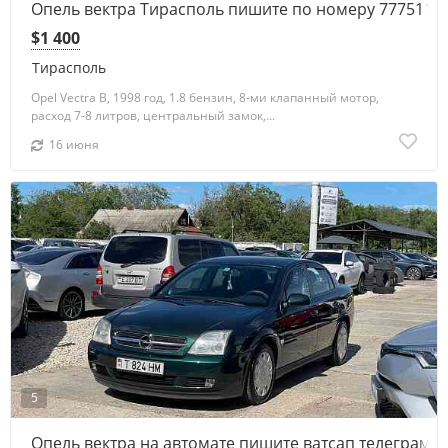
Опель вектра Тирасполь пишите по номеру 7775118
$1 400
Тирасполь
Opel Vectra B, 1998 год, 1.8 бензин, 8-ми клапанный мотор,
расход 7-8 литров, центральный замок,...
16 июня
5
Опель вектра на автомате пишите ватсап телеграм 7