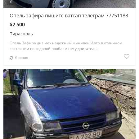
3
Опель зафира пишите ватсап телеграм 77751188
$2 500
Тирасполь
Опель Зафира диз мех.надежный минивен"Авто в отличном
состоянии по ходовой проблем нету двигатель...
6 июля
8