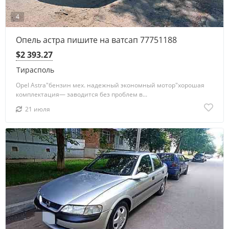
4
Опель астра пишите на ватсап 77751188
$2 393.27
Тирасполь
Opel Astra"бензин мех. надежный экономный мотор"хорошая
комплектация— заводится без проблем в...
21 июля