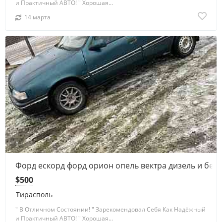
и Практичный АВТО! " Хорошая...
14 марта
8
Форд ескорд форд орион опель вектра дизель и бен
$500
Тирасполь
" В Отличном Состоянии! " Зарекомендовал Себя Как Надёжный
и Практичный АВТО! " Хорошая...