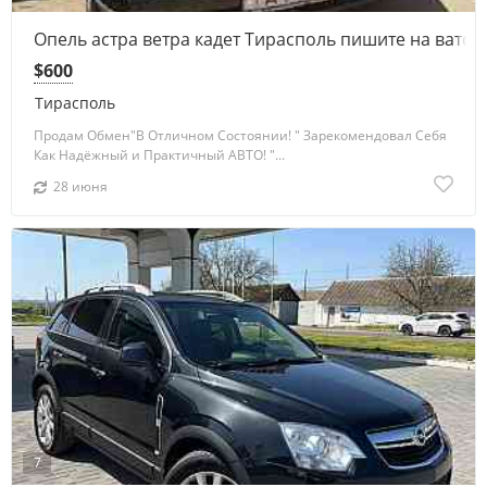
Опель астра ветра кадет Тирасполь пишите на ватса
$600
Тирасполь
Продам Обмен"В Отличном Состоянии! " Зарекомендовал Себя
Как Надёжный и Практичный АВТО! "...
28 июня
7