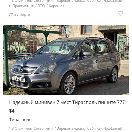
" В Отличном Состоянии! " Зарекомендовал Себя Как Надёжный
и Практичный АВТО! " Хорошая...
28 марта
8
Надежный минивен 7 мест Тирасполь пишите 77751
$4
Тирасполь
" В Отличном Состоянии! " Зарекомендовал Себя Как Надёжный