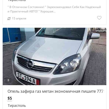
" В Отличном Состоянии! " Зарекомендовал Себя Как Надёжный
и Практичный АВТО! " Хорошая...
15 апреля
8
Опель зафира газ метан экономичная пишите 77751
$5
Тирасполь