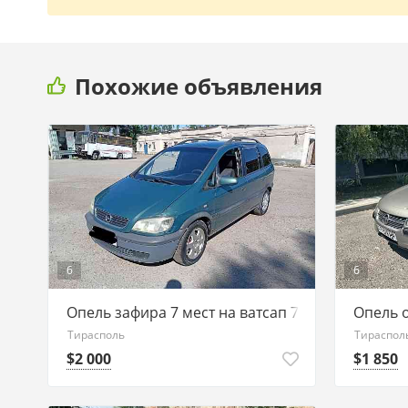
Похожие объявления
6
6
Опель зафира 7 мест на ватсап 77751188
Опель 
Тирасполь
Тираспол
$2 000
$1 850