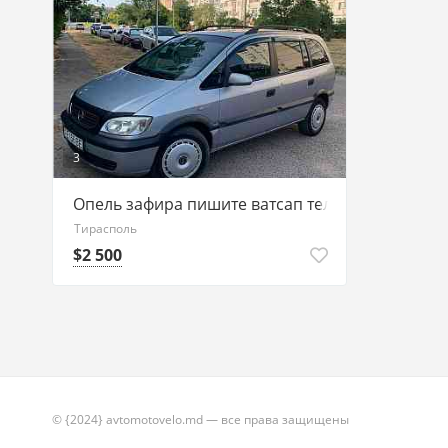
3
Опель зафира пишите ватсап телеграм 7775118
Тирасполь
$2 500
© {2024} avtomotovelo.md — все права защищены