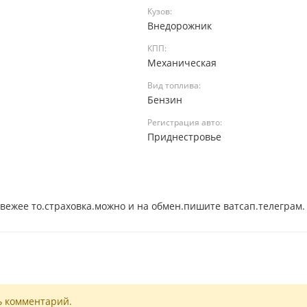
Кузов:
Внедорожник
КПП:
Механическая
Вид топлива:
й
Бензин
Регистрация авто:
а
Приднестровье
ежее то.страховка.можно и на обмен.пишите ватсап.телеграм.
ь комментарий.