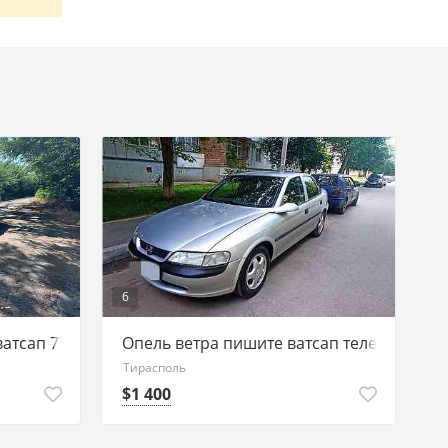
6
ватсап 77751188
Опель ветра пишите ватсап телеграм 77
Тирасполь
$1 400