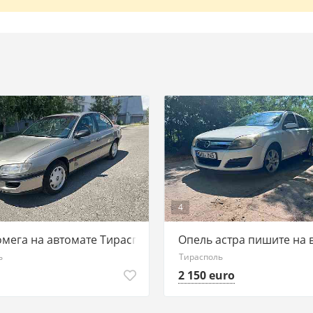
4
омега на автомате Тирасполь
Опель астра пишите на 
ь
Тирасполь
2 150 euro