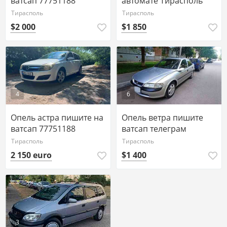
ватсап 77751188
автомате Тирасполь
Тирасполь
Тирасполь
$2 000
$1 850
4
6
Опель астра пишите на
Опель ветра пишите
ватсап 77751188
ватсап телеграм
77751188
Тирасполь
Тирасполь
2 150 euro
$1 400
3