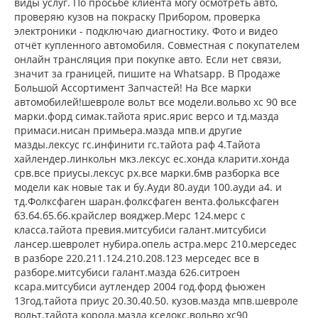
виды услуг. По просьбе клиента могу осмотреть авто,
проверяю кузов на покраску Прибором, проверка
электроники - подключаю диагностику. Фото и видео
отчёт купленного автомобиля. Совместная с покупателем
онлайн трансляция при покупке авто. Если нет связи,
значит за границей, пишите на Whatsapp. В Продаже
Большой Ассортимент Запчастей! На Все марки
автомобилей!шевроле вольт все модели.вольво хс 90 все
марки.форд симак.тайота ярис.ярис версо и тд.мазда
примаси.нисан примьера.мазда мпв.и другие
мазды.лексус гс.инфинити гс.тайота раф 4.Тайота
хайлендер.линкольн мкз.лексус ес.хонда кларити.хонда
срв.все приусы.лексус рх.все марки.бмв разборка все
модели как новые так и бу.Ауди 80.ауди 100.ауди а4. и
тд.Фолксфаген шаран.фолксфаген вента.фольксфаген
б3.б4.б5.б6.крайслер вояджер.Мерс 124.мерс с
класса.тайота превия.митсубиси галант.митсубиси
лансер.шевролет нубира.опель астра.мерс 210.мерседес
в разборе 220.211.124.210.208.123 мерседес все в
разборе.митсубиси галант.мазда 626.ситроен
ксара.митсубиси аутлендер 2004 год.форд фьюжен
13год.тайота приус 20.30.40.50. кузов.мазда мпв.шевроле
вольт.тайота корола.мазда кседокс.вольво хс90