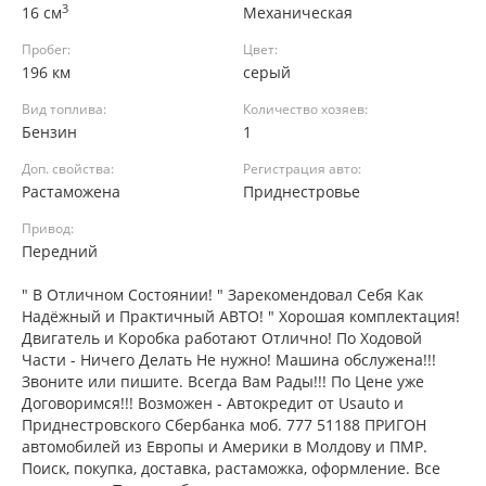
3
16 см
Механическая
Пробег:
Цвет:
196 км
серый
Вид топлива:
Количество хозяев:
Бензин
1
Доп. свойства:
Регистрация авто:
Растаможена
Приднестровье
Привод:
Передний
" В Отличном Состоянии! " Зарекомендовал Себя Как
Надёжный и Практичный АВТО! " Хорошая комплектация!
Двигатель и Коробка работают Отлично! По Ходовой
Части - Ничего Делать Не нужно! Машина обслужена!!!
Звоните или пишите. Всегда Вам Рады!!! По Цене уже
Договоримся!!! Возможен - Автокредит от Usauto и
Приднестровского Сбербанка моб. 777 51188 ПРИГОН
автомобилей из Европы и Америки в Молдову и ПМР.
Поиск, покупка, доставка, растаможка, оформление. Все