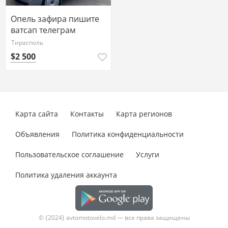
Опель зафира пишите
ватсап телеграм
77751188
Тирасполь
$2 500
Карта сайта
Контакты
Карта регионов
Объявления
Политика конфиденциальности
Пользовательское соглашение
Услуги
Политика удаления аккаунта
© {2024} avtomotovelo.md — все права защищены