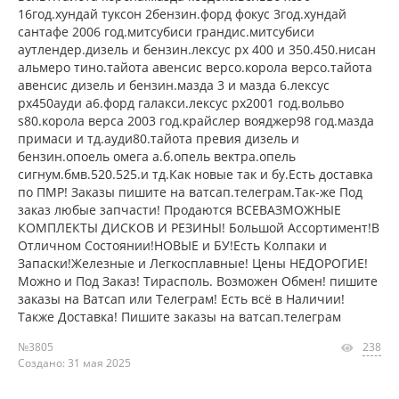
16год.хундай туксон 2бензин.форд фокус 3год.хундай
сантафе 2006 год.митсубиси грандис.митсубиси
аутлендер.дизель и бензин.лексус рх 400 и 350.450.нисан
альмеро тино.тайота авенсис версо.корола версо.тайота
авенсис дизель и бензин.мазда 3 и мазда 6.лексус
рх450ауди а6.форд галакси.лексус рх2001 год.вольво
s80.корола верса 2003 год.крайслер вояджер98 год.мазда
примаси и тд.ауди80.тайота превия дизель и
бензин.опоель омега а.б.опель вектра.опель
сигнум.бмв.520.525.и тд.Как новые так и бу.Есть доставка
по ПМР! Заказы пишите на ватсап.телеграм.Так-же Под
заказ любые запчасти! Продаются ВСЕВАЗМОЖНЫЕ
КОМПЛЕКТЫ ДИСКОВ И РЕЗИНЫ! Большой Ассортимент!В
Отличном Состоянии!НОВЫЕ и БУ!Есть Колпаки и
Запаски!Железные и Легкосплавные! Цены НЕДОРОГИЕ!
Можно и Под Заказ! Тирасполь. Возможен Обмен! пишите
заказы на Ватсап или Телеграм! Есть всё в Наличии!
Также Доставка! Пишите заказы на ватсап.телеграм
№3805
238
Создано: 31 мая 2025