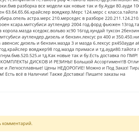
рки.бмв разборка все модели как новые так и бу.Ауди 80.ауди 10
н б3.б4.б5.б6.крайслер вояджер.Мерс 124.мерс с класса.тайота
бира.опель астра.мерс 210.мерседес в разборе 220.211.124.210
троен ксара.митсубиси аутлендер 2004 год.форд фьюжен 13год.т
а корола.мазда кседокс.вольво хс90 16год.хундай туксон 2бензи
митсубиси аутлендер.дизель и бензин.лексус рх 400 и 350.450.н
 авенсис дизель и бензин.мазда 3 и мазда 6.лексус рх450ауди а
3 год.крайслер вояджер98 год.мазда примаси и тд.ауди80.тайота
гнум.бмв.520.525.и тд.Как новые так и бу.Есть доставка по ПМР!
Е КОМПЛЕКТЫ ДИСКОВ И РЕЗИНЫ! Большой Ассортимент!В Отл
е и Легкосплавные! Цены НЕДОРОГИЕ! Можно и Под Заказ! Тир
! Есть всё в Наличии! Также Доставка! Пишите заказы на
ь комментарий.