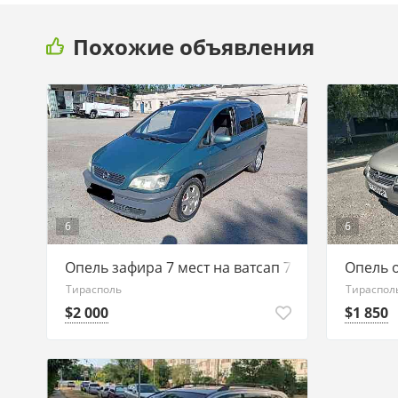
Похожие объявления
6
6
Опель зафира 7 мест на ватсап 77751188
Опель 
Тирасполь
Тираспол
$2 000
$1 850