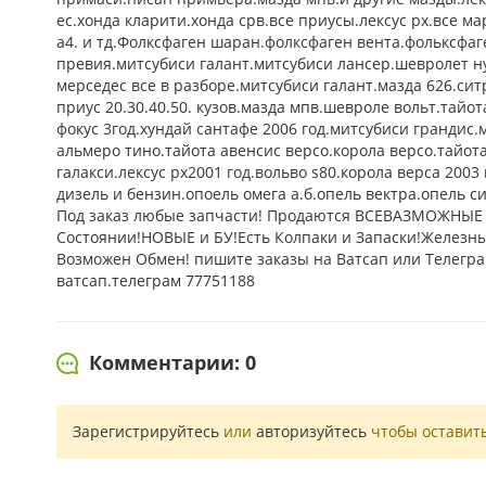
ес.хонда кларити.хонда срв.все приусы.лексус рх.все ма
а4. и тд.Фолксфаген шаран.фолксфаген вента.фольксфаге
превия.митсубиси галант.митсубиси лансер.шевролет ну
мерседес все в разборе.митсубиси галант.мазда 626.си
приус 20.30.40.50. кузов.мазда мпв.шевроле вольт.тайот
фокус 3год.хундай сантафе 2006 год.митсубиси грандис.
альмеро тино.тайота авенсис версо.корола версо.тайота
галакси.лексус рх2001 год.вольво s80.корола верса 200
дизель и бензин.опоель омега а.б.опель вектра.опель си
Под заказ любые запчасти! Продаются ВСЕВАЗМОЖНЫ
Состоянии!НОВЫЕ и БУ!Есть Колпаки и Запаски!Железны
Возможен Обмен! пишите заказы на Ватсап или Телеграм
ватсап.телеграм 77751188
Комментарии: 0
Зарегистрируйтесь
или
авторизуйтесь
чтобы оставит