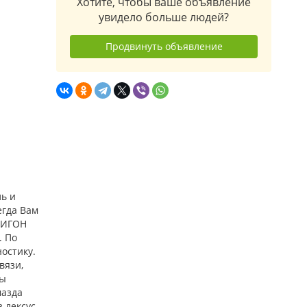
Хотите, чтобы ваше объявление
увидело больше людей?
Продвинуть объявление
ь и
егда Вам
ПРИГОН
. По
остику.
вязи,
лы
мазда
.лексус