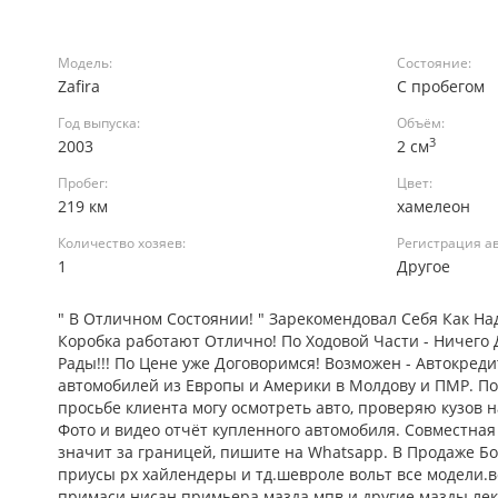
Модель:
Состояние:
Zafira
С пробегом
Год выпуска:
Объём:
3
2003
2 см
Пробег:
Цвет:
219 км
хамелеон
Количество хозяев:
Регистрация ав
1
Другое
" В Отличном Состоянии! " Зарекомендовал Себя Как Н
Коробка работают Отлично! По Ходовой Части - Ничего 
Рады!!! По Цене уже Договоримся! Возможен - Автокред
автомобилей из Европы и Америки в Молдову и ПМР. Поис
просьбе клиента могу осмотреть авто, проверяю кузов 
Фото и видео отчёт купленного автомобиля. Совместная 
значит за границей, пишите на Whatsapp. В Продаже Б
приусы рх хайлендеры и тд.шевроле вольт все модели.во
примаси.нисан примьера.мазда мпв.и другие мазды.лекс