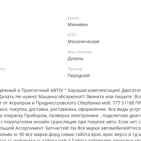
Кузов:
Минивэн
КПП:
Механическая
Вид топлива:
Дизель
то:
Привод:
Передний
адёжный и Практичный АВТО! " Хорошая комплектация! Двигател
Делать Не нужно! Машина обслужена!!! Звоните или пишите. Вс
ит от Агропром и Приднестровского Сбербанка моб. 777 51188 
к, покупка, доставка, растаможка, оформление. Все виды услуг
на покраску Прибором, проверка электроники - подключаю диагн
с покупателем онлайн трансляция при покупке авто. Если нет с
ольшой Ассортимент Запчастей! На Все марки автомобилей!тес
льво хс 90 все марки.форд симак.тайота ярис.ярис версо и тд.
ус гс.инфинити гс.тайота раф 4.Тайота хайлендер.линкольн мкз