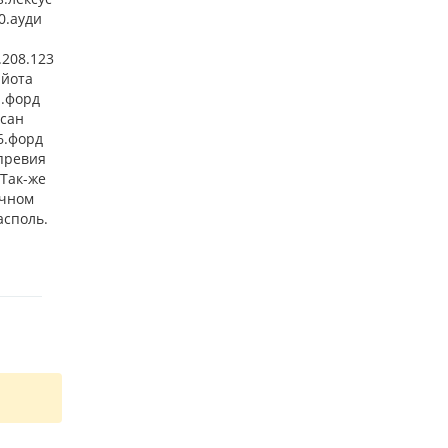
0.ауди
.208.123
айота
н.форд
исан
6.форд
 превия
 Так-же
ичном
асполь.