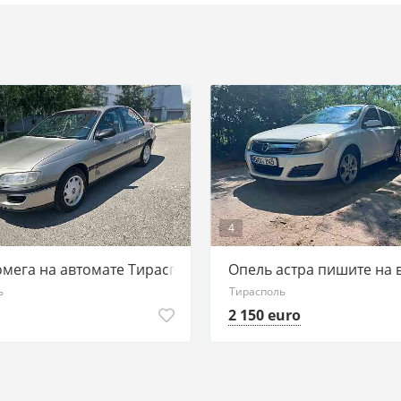
4
омега на автомате Тирасполь
Опель астра пишите на 
ь
Тирасполь
2 150 euro