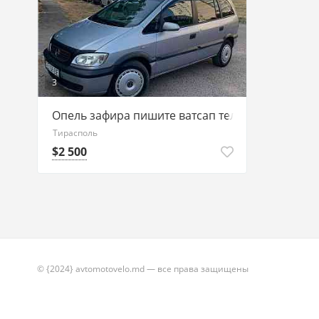
3
Опель зафира пишите ватсап телеграм 7775118
Тирасполь
$2 500
© {2024} avtomotovelo.md — все права защищены