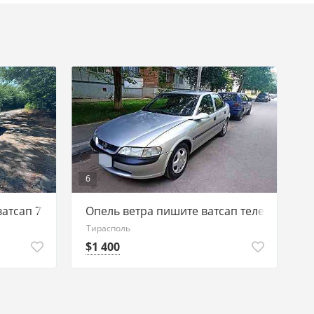
6
ватсап 77751188
Опель ветра пишите ватсап телеграм 77
Тирасполь
$1 400